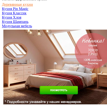
Деревянные кухни
Кухня Pin Magic
Кухня Классик
Кухня Хлоя
Кухня Шампань
Модульная мебель