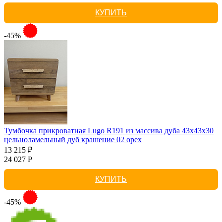
КУПИТЬ
-45%
Тумбочка прикроватная Lugo R191 из массива дуба 43х43х30
цельноламельный дуб крашение 02 орех
13 215 ₽
24 027 Р
КУПИТЬ
-45%