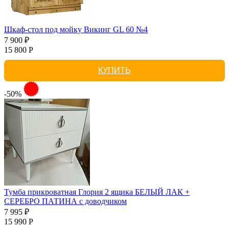
Шкаф-стол под мойку Викинг GL 60 №4
7 900 ₽
15 800 Р
КУПИТЬ
-50%
Тумба прикроватная Глория 2 ящика БЕЛЫЙ ЛАК +
СЕРЕБРО ПАТИНА с доводчиком
7 995 ₽
15 990 Р