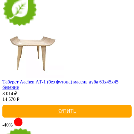
Табурет Aachen АТ-1 (без футона) массив дуба 63х45х45
беление
8 014 ₽
14 570 Р
КУПИТЬ
-40%