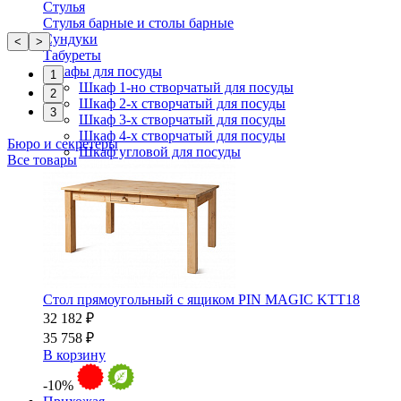
Стулья
Стулья барные и столы барные
Сундуки
<
>
Табуреты
Шкафы для посуды
1
Шкаф 1-но створчатый для посуды
2
Шкаф 2-х створчатый для посуды
3
Шкаф 3-х створчатый для посуды
Шкаф 4-х створчатый для посуды
Бюро и секретеры
Шкаф угловой для посуды
Все товары
Стол прямоугольный с ящиком PIN MAGIC KTT18
32 182 ₽
35 758 ₽
В корзину
-10%