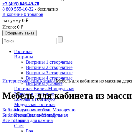
+7 (495) 646-49-78
8 800 555-10-32
- бесплатно
В корзине 0 товаров
на сумму 0 ₽
Итого:
0 ₽
Гостиная
Витрины
Витрины 1 створчатые
Витрины 2 створчатые
Витрины 3 створчатые
Витрины 4 створчатые
Интернет-магазин
Каталог
Мебель для кабинета из массива дере
Витрины угловые
Гостиная Вилия-М модульная
Мебель для кабинета из масси
Зеркала в гостиную
Комоды в гостиную
Модульная гостиная
Библиотека из массива
Модульная мебель Молодечно
Библиотека Вилия-М модульная
Полки для гостиной
Все товары
Портал для камина
Свет
Бра