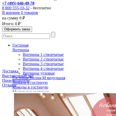
+7 (495) 646-49-78
8 800 555-10-32
- бесплатно
В корзине 0 товаров
на сумму 0 ₽
Итого:
0 ₽
Гостиная
Витрины
Витрины 1 створчатые
Витрины 2 створчатые
Витрины 3 створчатые
Витрины 4 створчатые
Доставка
Витрины угловые
Выставочный зал
Гостиная Вилия-М модульная
Производители
Зеркала в гостиную
Отзывы
Комоды в гостиную
Модульная гостиная
Модульная мебель Молодечно
Полки для гостиной
Портал для камина
Свет
Бра