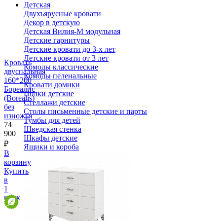
Детская
Двухъярусные кровати
Декор в детскую
Детская Вилия-М модульная
Детские гарнитуры
Детские кровати до 3-х лет
Детские кровати от 3 лет
Кровать
Комоды классические
двуспальная
Комоды пеленальные
160*200
Кровати домики
Бореалис
Полки детские
(Borealis)
Стеллажи детские
без
Столы письменные детские и парты
изножья
Тумбы для детей
74
Шведская стенка
900
Шкафы детские
₽
Ящики и короба
В
корзину
Купить
в
1
клик