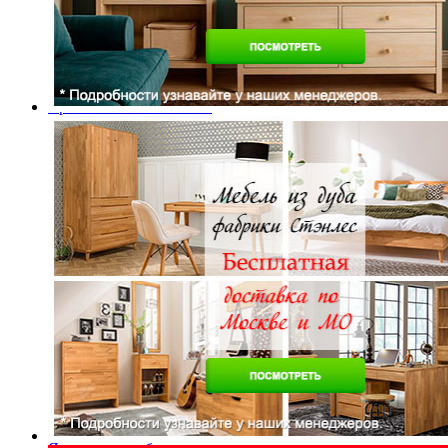
Кровати двуспальные с подъемным механизмом
Кровати полутороспальные с подъемным механизм
Зеркала
Комоды
Кровати двуспальные
Кровати металлические
Кровати односпальные
Кровати полутороспальные
Решетки и настилы под матрас
Спальные гарнитуры
Тахта
Туалетные столики
Тумбы прикроватные
Шкафы для одежды
Антресоли на шкаф
Полки и ящики в шкаф для одежды
Шкаф 1-дверный для одежды и белья
Шкафы 2-х дверные для одежды и белья
Шкафы 3-х дверные для одежды и белья
Шкафы 4-х дверные для одежды и белья
Шкафы 5-ти дверные для одежды и белья
Шкафы 6-ти дверные для одежды и белья
Шкафы купе для одежды и белья
Шкафы угловые для одежды и белья