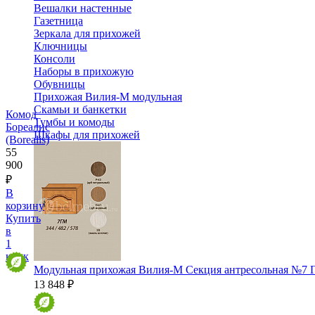
Вешалки настенные
Газетница
Зеркала для прихожей
Ключницы
Консоли
Наборы в прихожую
Обувницы
Прихожая Вилия-М модульная
Скамьи и банкетки
Комод
Тумбы и комоды
Бореалис
Шкафы для прихожей
(Borealis)
55
900
₽
В
корзину
Купить
в
1
клик
Модульная прихожая Вилия-М Секция антресольная №7 
13 848 ₽