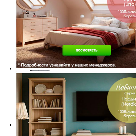
Лампа настольная
Стеллажи
Стойки и подставки
Столы журнальные
Тумбы для гостиной
Тумбы под ТВ
Шкаф для посуды Сканди 1113 глухие двери серый 7046/
44 926 ₽
64 180 ₽
В корзину
-30%
Спальня
Деревянные кровати с подъемным механизмом
Кровати односпальные с подъемным механизмом