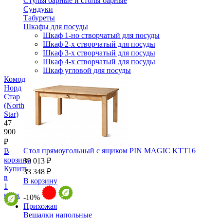
Стулья барные и столы барные
Сундуки
Табуреты
Шкафы для посуды
Шкаф 1-но створчатый для посуды
Шкаф 2-х створчатый для посуды
Шкаф 3-х створчатый для посуды
Шкаф 4-х створчатый для посуды
Шкаф угловой для посуды
Комод
Норд
Стар
(North
Star)
47
900
₽
Стол прямоугольный с ящиком PIN MAGIC KTT16
В
корзину
30 013 ₽
Купить
33 348 ₽
в
В корзину
1
клик
-10%
Прихожая
Вешалки напольные