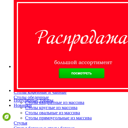
Ящики и короба
Шкаф для одежды "Лика" (3-дверный) ММ-137-01/03
129 730 ₽
Столовая
Буфеты и бары
Комоды для кухни
Лавки и скамьи
Полки и ящики
Столы кофейные и чайные
Столы обеденные
Популярные товары
Столы квадратные из массива
Новинки
Столы круглые из массива
Столы овальные из массива
Столы прямоугольные из массива
Стулья