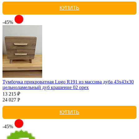
КУПИТЬ
-45%
Тумбочка прикроватная Lugo R191 из массива дуба 43х43х30
цельноламельный дуб крашение 02 орех
13 215 ₽
24 027 Р
КУПИТЬ
-45%