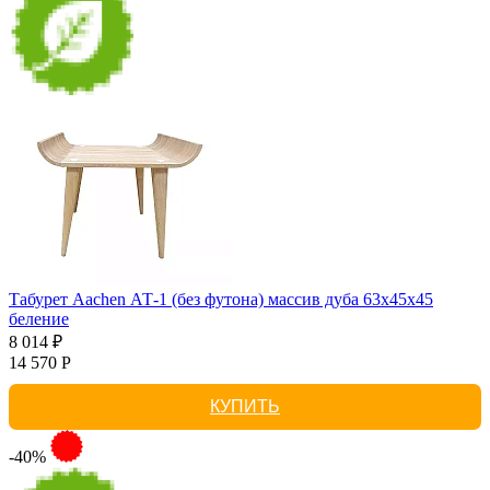
Табурет Aachen АТ-1 (без футона) массив дуба 63х45х45
беление
8 014 ₽
14 570 Р
КУПИТЬ
-40%