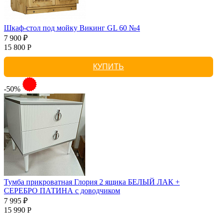
Шкаф-стол под мойку Викинг GL 60 №4
7 900 ₽
15 800 Р
КУПИТЬ
-50%
Тумба прикроватная Глория 2 ящика БЕЛЫЙ ЛАК +
СЕРЕБРО ПАТИНА с доводчиком
7 995 ₽
15 990 Р