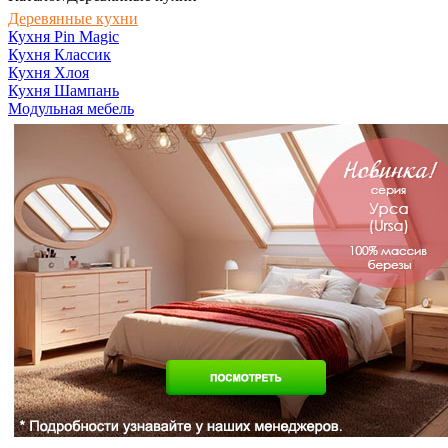
Деревянные кухни
Кухня Pin Magic
Кухня Классик
Кухня Хлоя
Кухня Шампань
Модульная мебель