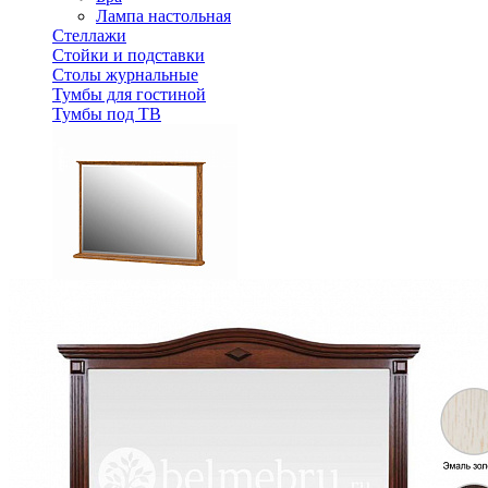
Лампа настольная
Стеллажи
Стойки и подставки
Столы журнальные
Тумбы для гостиной
Тумбы под ТВ
Зеркало Марсель МН-126-08
17 704 ₽
В корзину
Спальня
Деревянные кровати с подъемным механизмом
Кровати односпальные с подъемным механизмом
Кровати двуспальные с подъемным механизмом
Кровати полутороспальные с подъемным механизм
Зеркала