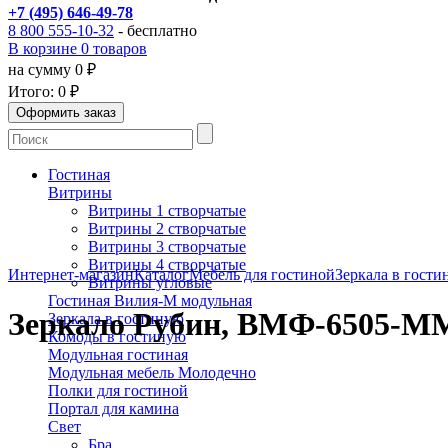
+7 (495) 646-49-78
8 800 555-10-32
- бесплатно
В корзине 0 товаров
на сумму 0 ₽
Итого:
0 ₽
Гостиная
Витрины
Витрины 1 створчатые
Витрины 2 створчатые
Витрины 3 створчатые
Витрины 4 створчатые
Интернет-магазин
Каталог
Мебель для гостиной
Зеркала в гост
Витрины угловые
Гостиная Вилия-М модульная
Зеркало Рубин, ВМФ-6505-М
Зеркала в гостиную
Комоды в гостиную
Модульная гостиная
Модульная мебель Молодечно
Полки для гостиной
Портал для камина
Свет
Бра