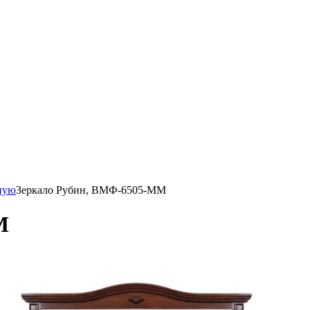
иную
Зеркало Рубин, ВМФ-6505-ММ
М