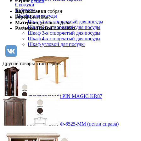
Серия
Рубин
Сундуки
Табуреты
Вид поставки
собран
Шкафы для посуды
Город
Вилейка
Шкаф 1-но створчатый для посуды
Материал
дуб-шпон дуба
Шкаф 2-х створчатый для посуды
Размеры ШхВхГ
136х105х6
Шкаф 3-х створчатый для посуды
Шкаф 4-х створчатый для посуды
Шкаф угловой для посуды
Другие товары этой серии:
Стол прямоугольный PIN MAGIC KR87
12 878 ₽
14 309 ₽
В корзину
Шкаф витрина Рубин, ВМФ-6525-ММ (петли справа)
-10%
от 82 320 ₽
Прихожая
57х218х42 см
Вешалки напольные