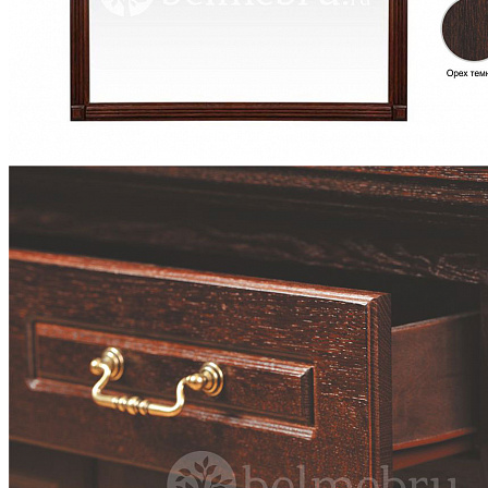
Комоды
Кровати двуспальные
Кровати металлические
Кровати односпальные
Кровати полутороспальные
Решетки и настилы под матрас
Спальные гарнитуры
Тахта
Туалетные столики
Тумбы прикроватные
Шкафы для одежды
Антресоли на шкаф
Полки и ящики в шкаф для одежды
Шкаф 1-дверный для одежды и белья
Шкафы 2-х дверные для одежды и белья
Шкафы 3-х дверные для одежды и белья
Шкафы 4-х дверные для одежды и белья
Шкафы 5-ти дверные для одежды и белья
Шкафы 6-ти дверные для одежды и белья
Шкафы купе для одежды и белья
Шкафы угловые для одежды и белья
Ящики и короба