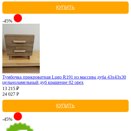
КУПИТЬ
-45%
Тумбочка прикроватная Lugo R191 из массива дуба 43х43х30
цельноламельный дуб крашение 02 орех
13 215 ₽
24 027 Р
КУПИТЬ
-45%