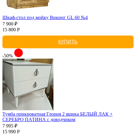
Шкаф-стол под мойку Викинг GL 60 №4
7 900 ₽
15 800 Р
КУПИТЬ
-50%
Тумба прикроватная Глория 2 ящика БЕЛЫЙ ЛАК +
СЕРЕБРО ПАТИНА с доводчиком
7 995 ₽
15 990 Р