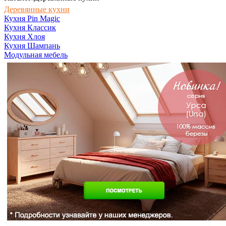
Деревянные кухни
Кухня Pin Magic
Кухня Классик
Кухня Хлоя
Кухня Шампань
Модульная мебель