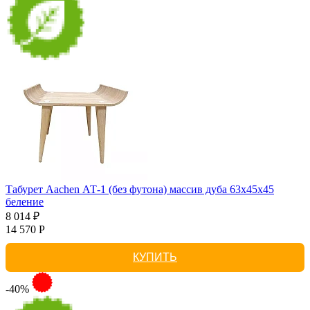
Табурет Aachen АТ-1 (без футона) массив дуба 63х45х45
беление
8 014 ₽
14 570 Р
КУПИТЬ
-40%