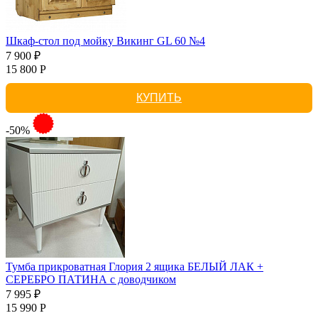
Шкаф-стол под мойку Викинг GL 60 №4
7 900 ₽
15 800 Р
КУПИТЬ
-50%
Тумба прикроватная Глория 2 ящика БЕЛЫЙ ЛАК +
СЕРЕБРО ПАТИНА с доводчиком
7 995 ₽
15 990 Р