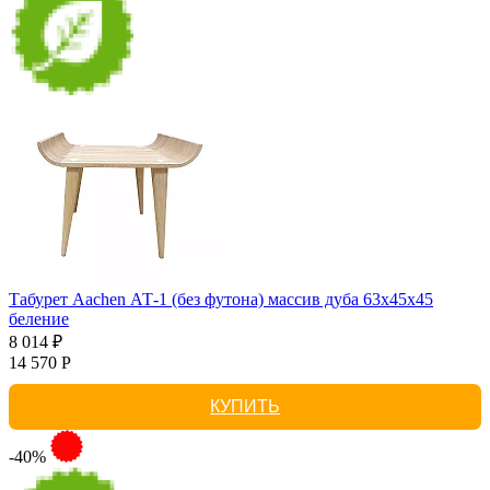
Табурет Aachen АТ-1 (без футона) массив дуба 63х45х45
беление
8 014 ₽
14 570 Р
КУПИТЬ
-40%