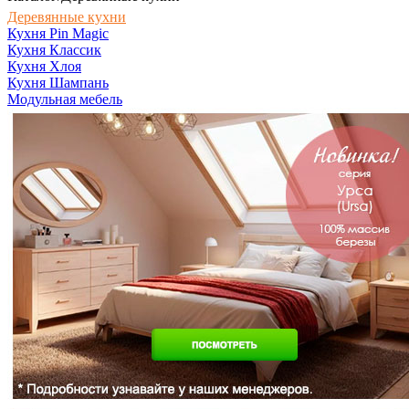
Деревянные кухни
Кухня Pin Magic
Кухня Классик
Кухня Хлоя
Кухня Шампань
Модульная мебель