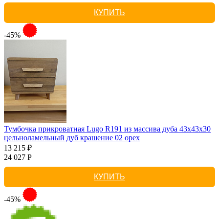
КУПИТЬ
-45%
Тумбочка прикроватная Lugo R191 из массива дуба 43х43х30
цельноламельный дуб крашение 02 орех
13 215 ₽
24 027 Р
КУПИТЬ
-45%