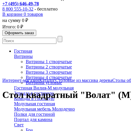
+7 (495) 646-49-78
8 800 555-10-32
- бесплатно
В корзине 0 товаров
на сумму 0 ₽
Итого:
0 ₽
Гостиная
Витрины
Витрины 1 створчатые
Витрины 2 створчатые
Витрины 3 створчатые
Витрины 4 створчатые
Интернет-магазин
Каталог
Столовые из массива дерева
Столы об
Витрины угловые
Гостиная Вилия-М модульная
Стол квадратный "Волат" (М
Зеркала в гостиную
Комоды в гостиную
Модульная гостиная
Модульная мебель Молодечно
Полки для гостиной
Портал для камина
Свет
Бра