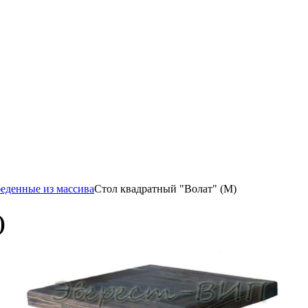
еденные из массива
Стол квадратный "Волат" (М)
)