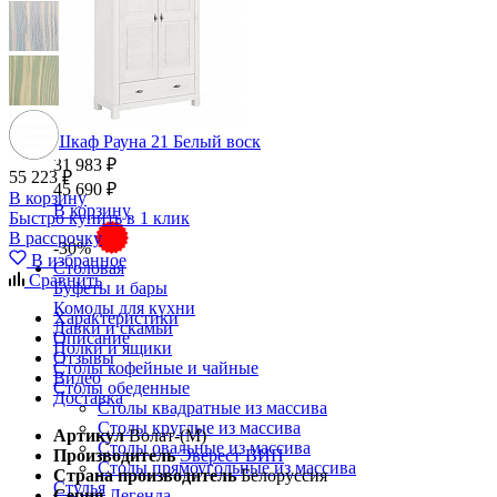
Шкаф Рауна 21 Белый воск
31 983 ₽
55 223 ₽
45 690 ₽
В корзину
В корзину
Быстро купить в 1 клик
В рассрочку
-30%
В избранное
Столовая
Сравнить
Буфеты и бары
Комоды для кухни
Характеристики
Лавки и скамьи
Описание
Полки и ящики
Отзывы
Столы кофейные и чайные
Видео
Столы обеденные
Доставка
Столы квадратные из массива
Столы круглые из массива
Артикул
Волат-(М)
Столы овальные из массива
Производитель
Эверест ВИП
Столы прямоугольные из массива
Страна производитель
Белоруссия
Стулья
Серия
Легенда