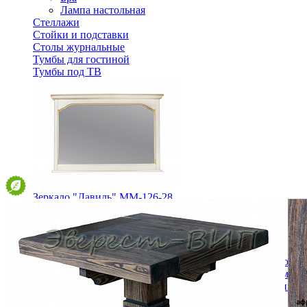
Лампа настольная
Стеллажи
Стойки и подставки
Столы журнальные
Тумбы для гостиной
Тумбы под ТВ
Зеркало "Давиль" ММ-126-28
18 680 ₽
В корзину
Спальня
Деревянные кровати с подъемным механизмом
Кровати односпальные с подъемным механизмом
Кровати двуспальные с подъемным механизмом
Кровати полутороспальные с подъемным механизм
Зеркала