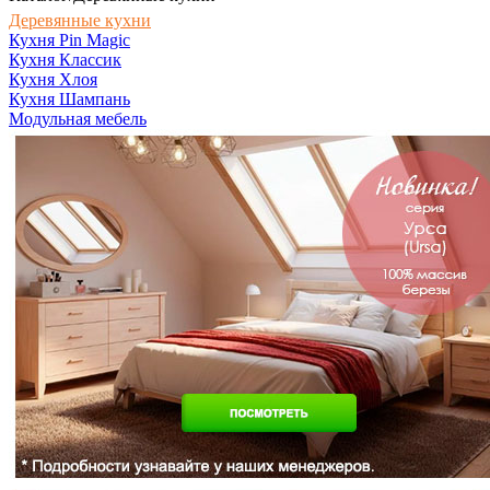
Деревянные кухни
Кухня Pin Magic
Кухня Классик
Кухня Хлоя
Кухня Шампань
Модульная мебель