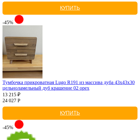
КУПИТЬ
-45%
Тумбочка прикроватная Lugo R191 из массива дуба 43х43х30
цельноламельный дуб крашение 02 орех
13 215 ₽
24 027 Р
КУПИТЬ
-45%