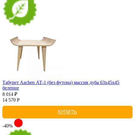
Табурет Aachen АТ-1 (без футона) массив дуба 63х45х45
беление
8 014 ₽
14 570 Р
КУПИТЬ
-40%