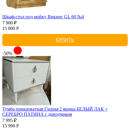
Шкаф-стол под мойку Викинг GL 60 №4
7 900 ₽
15 800 Р
КУПИТЬ
-50%
Тумба прикроватная Глория 2 ящика БЕЛЫЙ ЛАК +
СЕРЕБРО ПАТИНА с доводчиком
7 995 ₽
15 990 Р