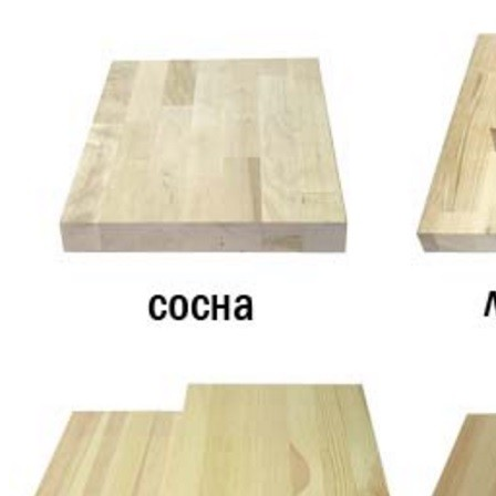
Кровати полутороспальные с подъемным механизм
Зеркала
Комоды
Кровати двуспальные
Кровати металлические
Кровати односпальные
Кровати полутороспальные
Решетки и настилы под матрас
Спальные гарнитуры
Тахта
Туалетные столики
Тумбы прикроватные
Шкафы для одежды
Антресоли на шкаф
Полки и ящики в шкаф для одежды
Шкаф 1-дверный для одежды и белья
Шкафы 2-х дверные для одежды и белья
Шкафы 3-х дверные для одежды и белья
Шкафы 4-х дверные для одежды и белья
Шкафы 5-ти дверные для одежды и белья
Шкафы 6-ти дверные для одежды и белья
Шкафы купе для одежды и белья
Шкафы угловые для одежды и белья
Ящики и короба