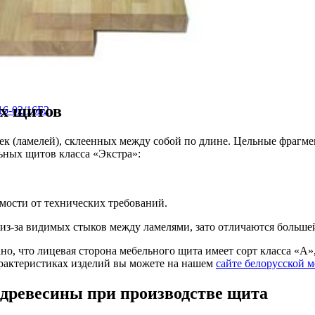
х щитов
16-02/16Б2
ек (ламелей), склеенных между собой по длине. Цельные фрагм
ьных щитов класса «Экстра»:
мости от технических требований.
з-за видимых стыков между ламелями, зато отличаются больше
но, что лицевая сторона мебельного щита имеет сорт класса «А», 
рактеристиках изделий вы можете на нашем
сайте белорусской 
древесины при производстве щита