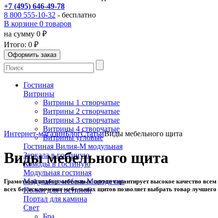
+7 (495) 646-49-78
8 800 555-10-32
- бесплатно
В корзине 0 товаров
на сумму 0 ₽
Итого:
0 ₽
Гостиная
Витрины
Витрины 1 створчатые
Витрины 2 створчатые
Витрины 3 створчатые
Витрины 4 створчатые
Интернет-магазин
Блог
Статьи
Виды мебельного щита
Витрины угловые
Гостиная Вилия-М модульная
Виды мебельного щита
Зеркала в гостиную
Комоды в гостиную
Модульная гостиная
Модульная мебель Молодечно
Грамотный подбор мебельных щитов гарантирует высокое качество всем и
всех без исключения мебельных щитов позволяет выбрать товар лучшего 
Полки для гостиной
Портал для камина
Свет
Бра