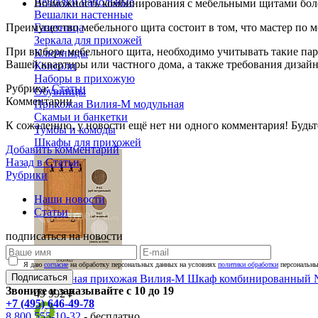
Вешалки напольные
Возможность комбинирования с мебельными щитами боле
Вешалки настенные
Преимущество мебельного щита состоит в том, что мастер по 
Газетница
Зеркала для прихожей
При выборе мебельного щита, необходимо учитывать такие пар
Ключницы
Вашей квартиры или частного дома, а также требования дизайна
Консоли
Наборы в прихожую
Рубрика:
Статьи
Обувницы
Комментарии
Прихожая Вилия-М модульная
Скамьи и банкетки
К сожалению, у новости ещё нет ни одного комментария! Будьт
Тумбы и комоды
Шкафы для прихожей
Добавить комментарий
Назад в Статьи
Рубрики
Наши новости
Статьи
подписаться на новости
Я даю
согласие
на обработку персональных данных на условиях
политики обработки
персональны
Подписаться
Модульная прихожая Вилия-М Шкаф комбинированный 
Звоните и заказывайте с 10 до 19
49 992 ₽
+7 (495) 646-49-78
8 800 555-10-32
- бесплатно