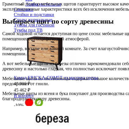
Грамотный подбор мебельных щитов гарантирует высокое качест
Лампа настольная
эксплуатационные характеристики всех без исключения мебель
Стеллажи
Стойки и подставки
Столы журнальные
Выбираем щит по сорту древесины
Тумбы для гостиной
Тумбы под ТВ
Самой ходовой остается доступная по цене сосна: мебельные щ
помещениях со специфической атмосферой.
Например, в кухне или ванной комнате. За счет влагоустойчив
помещении.
А вот мебельные щиты из березы отлично зарекомендовали себ
древесину и настолько гладкая, что полностью исключает появл
Комод ERICKA-COM5T из массива сосны
Мебельные щиты из лиственницы содержат большое количество 
предохраняет от гнили.
40 916 ₽
45 462 ₽
Мебельные щиты из ясеня и бука покупают для производства с
В корзину
благородную текстуру древесины.
-10%
Спальня
Деревянные кровати с подъемным механизмом
Кровати односпальные с подъемным механизмом
Кровати двуспальные с подъемным механизмом