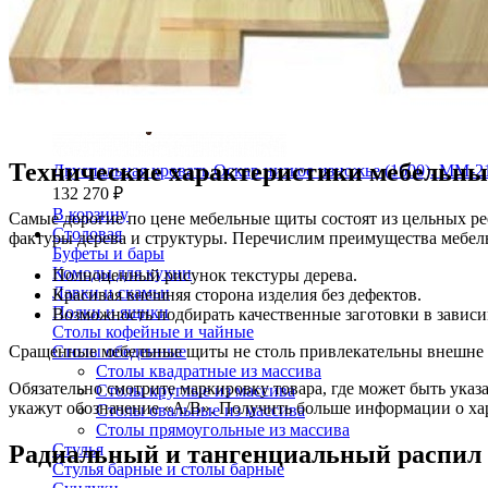
Технические характеристики мебельны
Двуспальная кровать Оскар низкое изножье (1600). ММ-2
132 270 ₽
В корзину
Самые дорогие по цене мебельные щиты состоят из цельных ре
Столовая
фактуры дерева и структуры. Перечислим преимущества мебел
Буфеты и бары
Комоды для кухни
Полноценный рисунок текстуры дерева.
Лавки и скамьи
Красивая внешняя сторона изделия без дефектов.
Полки и ящики
Возможность подбирать качественные заготовки в зависи
Столы кофейные и чайные
Сращенные мебельные щиты не столь привлекательны внешне и
Столы обеденные
Столы квадратные из массива
Обязательно смотрите маркировку товара, где может быть указа
Столы круглые из массива
укажут обозначение «А/В». Получить больше информации о ха
Столы овальные из массива
Столы прямоугольные из массива
Радиальный и тангенциальный распил 
Стулья
Стулья барные и столы барные