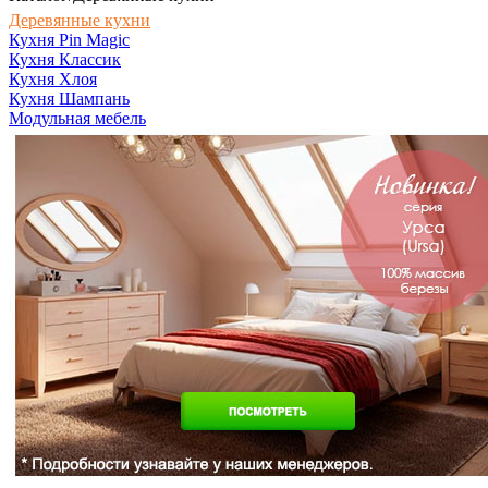
Деревянные кухни
Кухня Pin Magic
Кухня Классик
Кухня Хлоя
Кухня Шампань
Модульная мебель