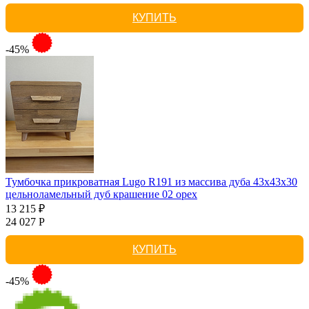
КУПИТЬ
-45%
Тумбочка прикроватная Lugo R191 из массива дуба 43х43х30
цельноламельный дуб крашение 02 орех
13 215 ₽
24 027 Р
КУПИТЬ
-45%