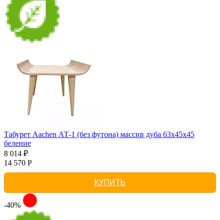
Табурет Aachen АТ-1 (без футона) массив дуба 63х45х45
беление
8 014 ₽
14 570 Р
КУПИТЬ
-40%