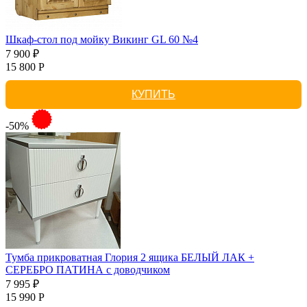
Шкаф-стол под мойку Викинг GL 60 №4
7 900 ₽
15 800 Р
КУПИТЬ
-50%
Тумба прикроватная Глория 2 ящика БЕЛЫЙ ЛАК +
СЕРЕБРО ПАТИНА с доводчиком
7 995 ₽
15 990 Р