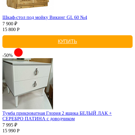
Шкаф-стол под мойку Викинг GL 60 №4
7 900 ₽
15 800 Р
КУПИТЬ
-50%
Тумба прикроватная Глория 2 ящика БЕЛЫЙ ЛАК +
СЕРЕБРО ПАТИНА с доводчиком
7 995 ₽
15 990 Р