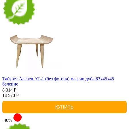
Табурет Aachen АТ-1 (без футона) массив дуба 63х45х45
беление
8 014 ₽
14 570 Р
КУПИТЬ
-40%