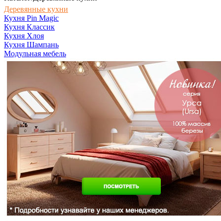
Деревянные кухни
Кухня Pin Magic
Кухня Классик
Кухня Хлоя
Кухня Шампань
Модульная мебель