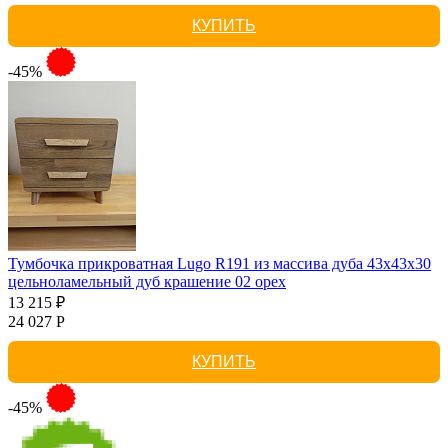
КУПИТЬ
-45%
Тумбочка прикроватная Lugo R191 из массива дуба 43х43х30
цельноламельный дуб крашение 02 орех
13 215 ₽
24 027 Р
КУПИТЬ
-45%