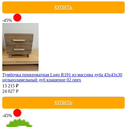
КУПИТЬ
-45%
Тумбочка прикроватная Lugo R191 из массива дуба 43х43х30
цельноламельный дуб крашение 02 орех
13 215 ₽
24 027 Р
КУПИТЬ
-45%