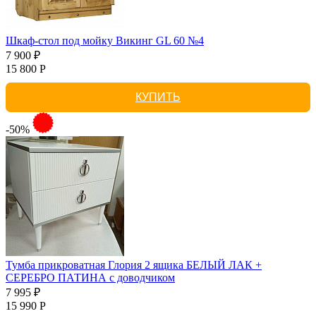
Шкаф-стол под мойку Викинг GL 60 №4
7 900 ₽
15 800 Р
КУПИТЬ
-50%
Тумба прикроватная Глория 2 ящика БЕЛЫЙ ЛАК +
СЕРЕБРО ПАТИНА с доводчиком
7 995 ₽
15 990 Р