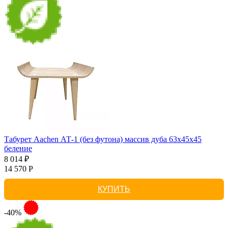
Табурет Aachen АТ-1 (без футона) массив дуба 63х45х45
беление
8 014 ₽
14 570 Р
КУПИТЬ
-40%