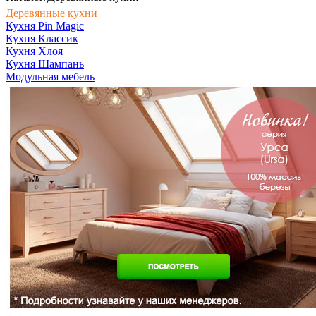
Деревянные кухни
Кухня Pin Magic
Кухня Классик
Кухня Хлоя
Кухня Шампань
Модульная мебель