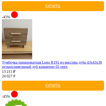
КУПИТЬ
-45%
Тумбочка прикроватная Lugo R191 из массива дуба 43х43х30
цельноламельный дуб крашение 02 орех
13 215 ₽
24 027 Р
КУПИТЬ
-45%