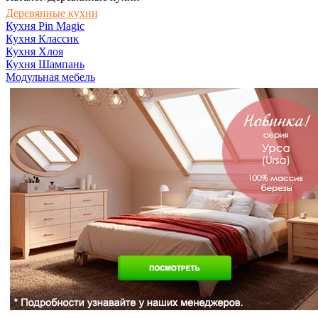
Деревянные кухни
Кухня Pin Magic
Кухня Классик
Кухня Хлоя
Кухня Шампань
Модульная мебель