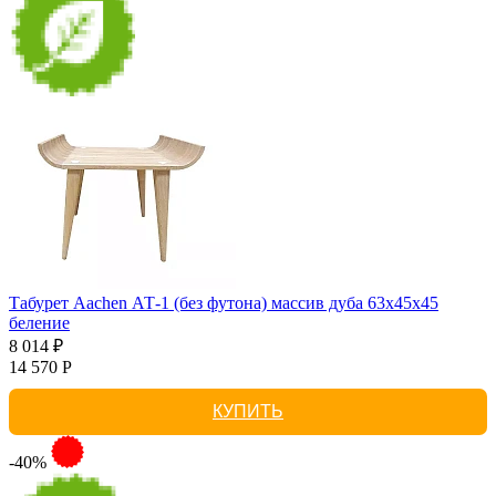
Табурет Aachen АТ-1 (без футона) массив дуба 63х45х45
беление
8 014 ₽
14 570 Р
КУПИТЬ
-40%