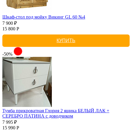
Шкаф-стол под мойку Викинг GL 60 №4
7 900 ₽
15 800 Р
КУПИТЬ
-50%
Тумба прикроватная Глория 2 ящика БЕЛЫЙ ЛАК +
СЕРЕБРО ПАТИНА с доводчиком
7 995 ₽
15 990 Р