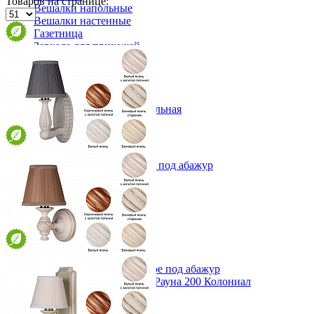
Товаров на странице:
Вешалки напольные
Вешалки настенные
Газетница
Зеркала для прихожей
Ключницы
Консоли
Наборы в прихожую
Обувницы
Прихожая Вилия-М модульная
Скамьи и банкетки
Тумбы и комоды
Шкафы для прихожей
Бра Севенна основание эллипс под абажур
4 450 ₽
Производитель: Sanremi
Стиль мебели: Прованс
Материал: Массив дуба
В корзину
Купить в 1 клик
Бра Люберон основание круглое под абажур
Зеркало навесное в раме Рауна 200 Колониал
4 150 ₽
13 608 ₽
Производитель: Sanremi
Стиль мебели: Прованс
19 440 ₽