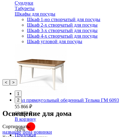
Сундуки
Табуреты
Шкафы для посуды
Шкаф 1-но створчатый для посуды
Шкаф 2-х створчатый для посуды
Шкаф 3-х створчатый для посуды
Шкаф 4-х створчатый для посуды
Шкаф угловой для посуды
<
>
1
Стол прямоугольный обеденный Тельма ГМ 6093
2
55 866 ₽
Освещение для дома
62 073 ₽
В корзину
Сортировать:
-10%
название
цена
новинки
Прихожая