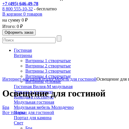
+7 (495) 646-49-78
8 800 555-10-32
- бесплатно
В корзине 0 товаров
на сумму 0 ₽
Итого:
0 ₽
Гостиная
Витрины
Витрины 1 створчатые
Витрины 2 створчатые
Витрины 3 створчатые
Витрины 4 створчатые
Интернет-магазин
Каталог
Мебель для гостиной
Освещение для 
Витрины угловые
Гостиная Вилия-М модульная
Освещение для гостиной
Зеркала в гостиную
Комоды в гостиную
Модульная гостиная
Бра
Модульная мебель Молодечно
Все товары
Полки для гостиной
Портал для камина
Свет
Бра