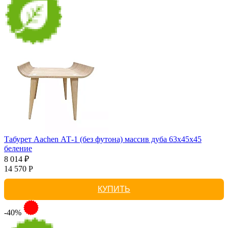
Табурет Aachen АТ-1 (без футона) массив дуба 63х45х45
беление
8 014 ₽
14 570 Р
КУПИТЬ
-40%