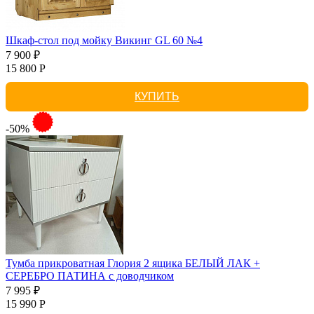
Шкаф-стол под мойку Викинг GL 60 №4
7 900 ₽
15 800 Р
КУПИТЬ
-50%
Тумба прикроватная Глория 2 ящика БЕЛЫЙ ЛАК +
СЕРЕБРО ПАТИНА с доводчиком
7 995 ₽
15 990 Р