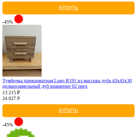
КУПИТЬ
-45%
Тумбочка прикроватная Lugo R191 из массива дуба 43х43х30
цельноламельный дуб крашение 02 орех
13 215 ₽
24 027 Р
КУПИТЬ
-45%