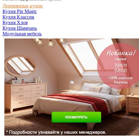
Деревянные кухни
Кухня Pin Magic
Кухня Классик
Кухня Хлоя
Кухня Шампань
Модульная мебель