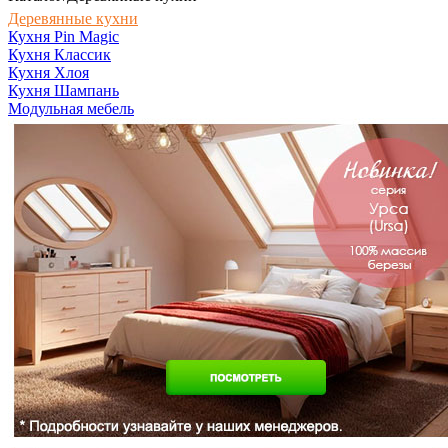
Деревянные кухни
Кухня Pin Magic
Кухня Классик
Кухня Хлоя
Кухня Шампань
Модульная мебель