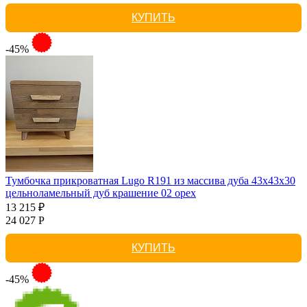
КУПИТЬ
-45%
Тумбочка прикроватная Lugo R191 из массива дуба 43х43х30
цельноламельный дуб крашение 02 орех
13 215 ₽
24 027 Р
КУПИТЬ
-45%