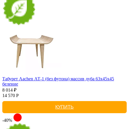
Табурет Aachen АТ-1 (без футона) массив дуба 63х45х45
беление
8 014 ₽
14 570 Р
КУПИТЬ
-40%