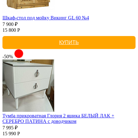
Шкаф-стол под мойку Викинг GL 60 №4
7 900 ₽
15 800 Р
КУПИТЬ
-50%
Тумба прикроватная Глория 2 ящика БЕЛЫЙ ЛАК +
СЕРЕБРО ПАТИНА с доводчиком
7 995 ₽
15 990 Р