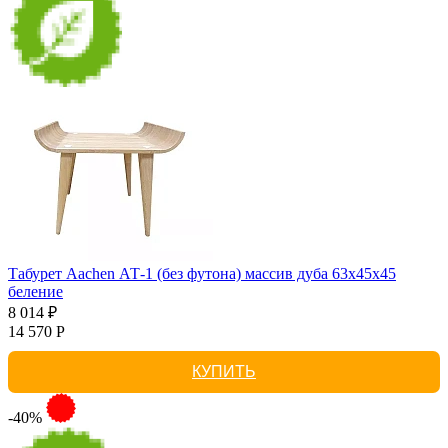
Табурет Aachen АТ-1 (без футона) массив дуба 63х45х45
беление
8 014 ₽
14 570 Р
КУПИТЬ
-40%