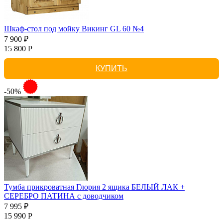
Шкаф-стол под мойку Викинг GL 60 №4
7 900 ₽
15 800 Р
КУПИТЬ
-50%
Тумба прикроватная Глория 2 ящика БЕЛЫЙ ЛАК +
СЕРЕБРО ПАТИНА с доводчиком
7 995 ₽
15 990 Р