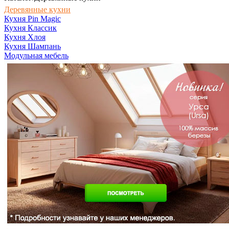
Деревянные кухни
Кухня Pin Magic
Кухня Классик
Кухня Хлоя
Кухня Шампань
Модульная мебель