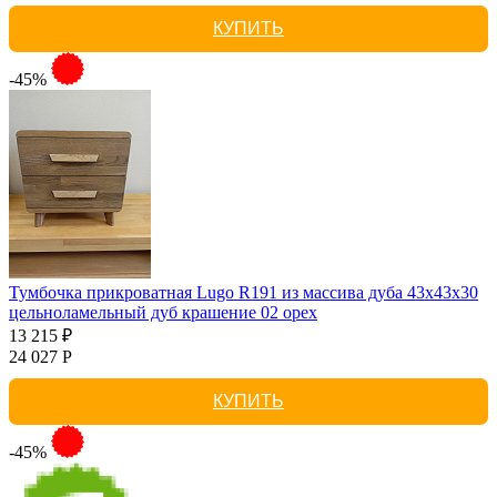
КУПИТЬ
-45%
Тумбочка прикроватная Lugo R191 из массива дуба 43х43х30
цельноламельный дуб крашение 02 орех
13 215 ₽
24 027 Р
КУПИТЬ
-45%