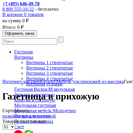
+7 (495) 646-49-78
8 800 555-10-32
- бесплатно
В корзине 0 товаров
на сумму 0 ₽
Итого:
0 ₽
Гостиная
Витрины
Витрины 1 створчатые
Витрины 2 створчатые
Витрины 3 створчатые
Витрины 4 створчатые
Интернет-магазин
Каталог
Мебель для прихожей из массива
Газ
Витрины угловые
Гостиная Вилия-М модульная
Газетница в прихожую
Зеркала в гостиную
Комоды в гостиную
Модульная гостиная
Сортировать:
Модульная мебель Молодечно
название
цена
новинки
Полки для гостиной
Товаров на странице:
Портал для камина
Свет
Бра