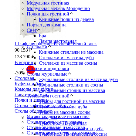
Модульная гостиная
Модульная мебель Молодечно
Полки для гостиной
Книжные полки из дерева
Портал для камина
Свет
Бра
Лампа настольная
Шкаф для одежды Рауна 40 Белый воск
Стеллажи
90 153 ₽
Книжные стеллажи из массива
128 790 ₽
Стеллажи из массива дуба
В корзину
Стеллажи из массива сосны
Стойки и подставки
-30%
Столы журнальные
Столовая
Журнальные столики из массива дуба
Буфеты и бары
Журнальные столики из сосны
Комоды для кухни
Журнальный столик из массива
Лавки и скамьи
Тумбы для гостиной
Полки и ящики
Тумбы для гостиной из массива
Столы кофейные и чайные
Тумбы из массива дуба
Столы обеденные
Тумбы из массива сосны
Столы квадратные из массива
Тумбы под ТВ
Столы круглые из массива
Тумба под ТВ длинная
Столы овальные из массива
Тумбы под ТВ из массива дуба
Столы прямоугольные из массива
Тумбы под ТВ из массива сосны