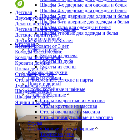
Шкафы 3-х дверные для одежды и белья
Шкафы 4-х дверные для одежды и белья
Детская
Шкафы 5-ти дверные для одежды и белья
Двухъярусные кровати
Шкафы 6-ти дверные для одежды и белья
Декор в детскую
Шкафы купе для одежды и белья
Детская Вилия-М модульная
Шкафы угловые для одежды и белья
Детские гарнитуры
Ящики и короба
Детские кровати до 3-х лет
Столовая
Детские кровати от 3 лет
Буфеты и бары
Комоды классические
Буфеты из дерева
Комоды пеленальные
Буфеты из дуба
Кровати домики
Буфеты из сосны
Полки детские
Комоды для кухни
Стеллажи детские
Лавки и скамьи
Столы письменные детские и парты
Полки и ящики
Тумбы для детей
Столы кофейные и чайные
Шведская стенка
Столы обеденные
Шкафы детские
Столы квадратные из массива
Ящики и короба
Столы круглые из массива
Столы овальные из массива
Столы прямоугольные из массива
Стулья
Стулья барные и столы барные
Табурет из дуба
Табурет из сосны