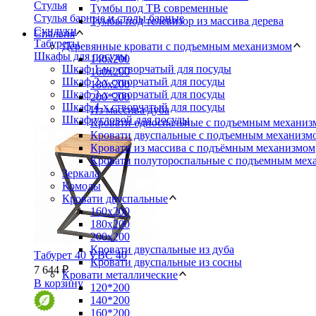
Стулья
Тумбы под ТВ современные
Стулья барные и столы барные
Тумбы под телевизор из массива дерева
Сундуки
Спальня
Табуреты
Деревянные кровати с подъемным механизмом
Шкафы для посуды
140x200
Шкаф 1-но створчатый для посуды
160х200
Шкаф 2-х створчатый для посуды
180х200
Шкаф 3-х створчатый для посуды
200*200
Шкаф 4-х створчатый для посуды
Из массива дуба
Шкаф угловой для посуды
Кровати односпальные с подъемным механиз
Кровати двуспальные с подъемным механизм
Кровати из массива с подъёмным механизмом
Кровати полутороспальные с подъемным мех
Зеркала
Комоды
Кровати двуспальные
160х200
180x200
200x200
Кровати двуспальные из дуба
Табурет 40 VBC 40
Кровати двуспальные из сосны
7 644 ₽
Кровати металлические
В корзину
120*200
140*200
160*200