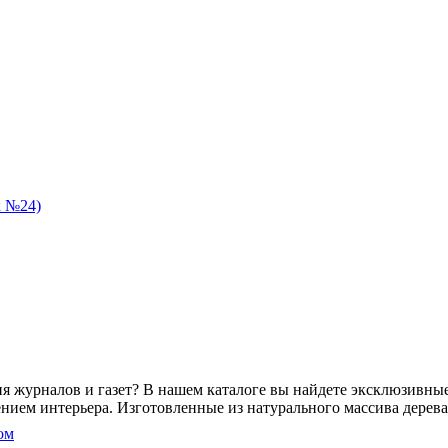
к №24)
 журналов и газет? В нашем каталоге вы найдете эксклюзивные г
ением интерьера. Изготовленные из натурального массива дерев
ом