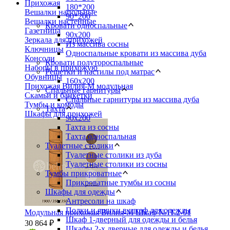
Прихожая
180*200
Вешалки напольные
90*200
Вешалки настенные
Кровати односпальные
Газетница
90х200
Зеркала для прихожей
Из массива сосны
Ключницы
Односпальные кровати из массива дуба
Консоли
Кровати полутороспальные
Наборы в прихожую
Решетки и настилы под матрас
Обувницы
160х200
Прихожая Вилия-М модульная
Спальные гарнитуры
Скамьи и банкетки
Спальные гарнитуры из массива дуба
Тумбы и комоды
Тахта
Шкафы для прихожей
90х200
Тахта из сосны
Тахта односпальная
Туалетные столики
Туалетные столики из дуба
Туалетные столики из сосны
Тумбы прикроватные
Прикроватные тумбы из сосны
Шкафы для одежды
Антресоли на шкаф
Полки и ящики в шкаф для одежды
Модульная прихожая Вилия-М Шкаф №11.2-01
Шкаф 1-дверный для одежды и белья
30 864 ₽
Шкафы 2-х дверные для одежды и белья