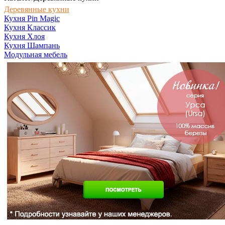
Деревянные кухни
Кухня Pin Magic
Кухня Классик
Кухня Хлоя
Кухня Шампань
Модульная мебель