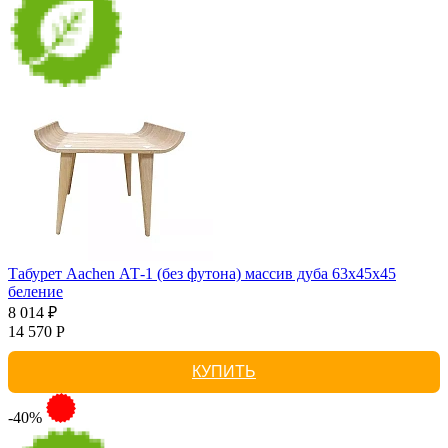
Табурет Aachen АТ-1 (без футона) массив дуба 63х45х45
беление
8 014 ₽
14 570 Р
КУПИТЬ
-40%