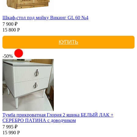
Шкаф-стол под мойку Викинг GL 60 №4
7 900 ₽
15 800 Р
КУПИТЬ
-50%
Тумба прикроватная Глория 2 ящика БЕЛЫЙ ЛАК +
СЕРЕБРО ПАТИНА с доводчиком
7 995 ₽
15 990 Р