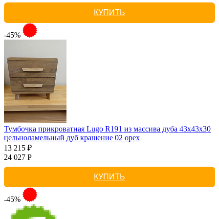
КУПИТЬ
-45%
Тумбочка прикроватная Lugo R191 из массива дуба 43х43х30
цельноламельный дуб крашение 02 орех
13 215 ₽
24 027 Р
КУПИТЬ
-45%