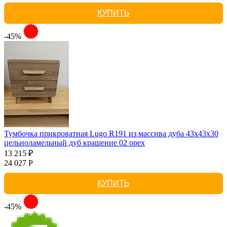
КУПИТЬ
-45%
Тумбочка прикроватная Lugo R191 из массива дуба 43х43х30
цельноламельный дуб крашение 02 орех
13 215 ₽
24 027 Р
КУПИТЬ
-45%