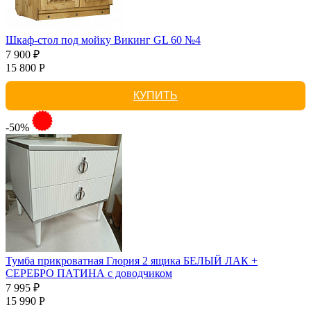
Шкаф-стол под мойку Викинг GL 60 №4
7 900 ₽
15 800 Р
КУПИТЬ
-50%
Тумба прикроватная Глория 2 ящика БЕЛЫЙ ЛАК +
СЕРЕБРО ПАТИНА с доводчиком
7 995 ₽
15 990 Р