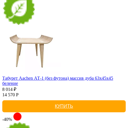
Табурет Aachen АТ-1 (без футона) массив дуба 63х45х45
беление
8 014 ₽
14 570 Р
КУПИТЬ
-40%