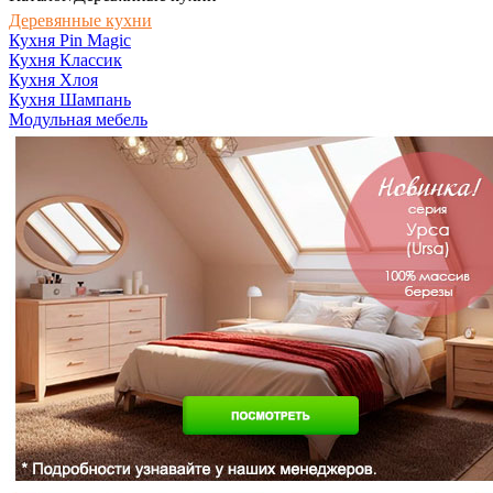
Деревянные кухни
Кухня Pin Magic
Кухня Классик
Кухня Хлоя
Кухня Шампань
Модульная мебель