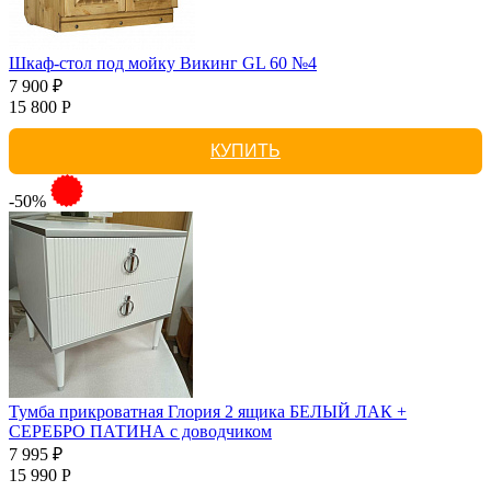
Шкаф-стол под мойку Викинг GL 60 №4
7 900 ₽
15 800 Р
КУПИТЬ
-50%
Тумба прикроватная Глория 2 ящика БЕЛЫЙ ЛАК +
СЕРЕБРО ПАТИНА с доводчиком
7 995 ₽
15 990 Р