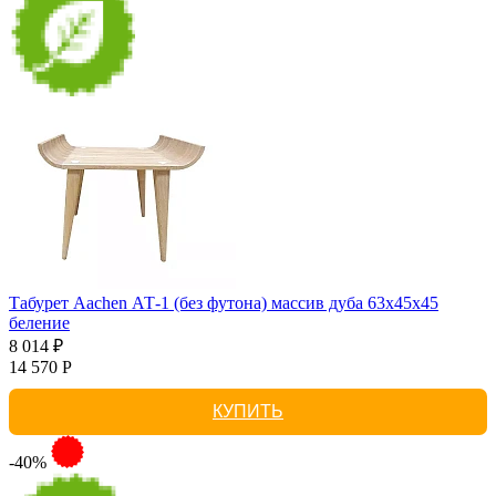
Табурет Aachen АТ-1 (без футона) массив дуба 63х45х45
беление
8 014 ₽
14 570 Р
КУПИТЬ
-40%