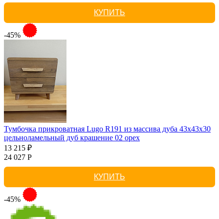
КУПИТЬ
-45%
Тумбочка прикроватная Lugo R191 из массива дуба 43х43х30
цельноламельный дуб крашение 02 орех
13 215 ₽
24 027 Р
КУПИТЬ
-45%