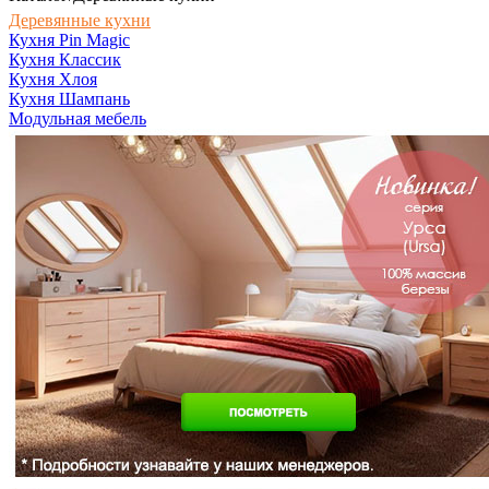
Деревянные кухни
Кухня Pin Magic
Кухня Классик
Кухня Хлоя
Кухня Шампань
Модульная мебель