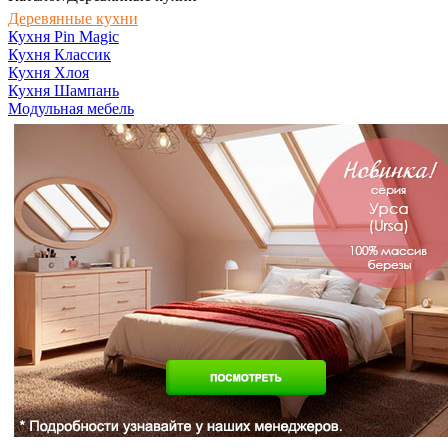
Деревянные кухни
Кухня Pin Magic
Кухня Классик
Кухня Хлоя
Кухня Шампань
Модульная мебель