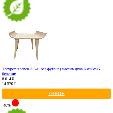
Табурет Aachen АТ-1 (без футона) массив дуба 63х45х45
беление
8 014 ₽
14 570 Р
КУПИТЬ
-40%