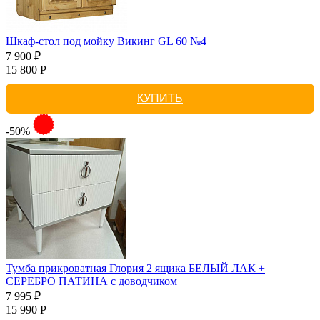
Шкаф-стол под мойку Викинг GL 60 №4
7 900 ₽
15 800 Р
КУПИТЬ
-50%
Тумба прикроватная Глория 2 ящика БЕЛЫЙ ЛАК +
СЕРЕБРО ПАТИНА с доводчиком
7 995 ₽
15 990 Р