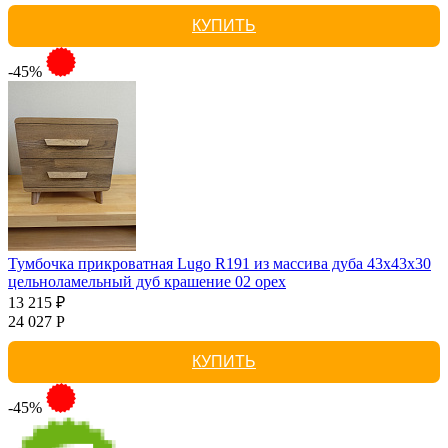
КУПИТЬ
-45%
Тумбочка прикроватная Lugo R191 из массива дуба 43х43х30
цельноламельный дуб крашение 02 орех
13 215 ₽
24 027 Р
КУПИТЬ
-45%