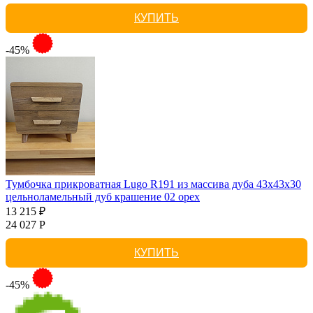
КУПИТЬ
-45%
Тумбочка прикроватная Lugo R191 из массива дуба 43х43х30
цельноламельный дуб крашение 02 орех
13 215 ₽
24 027 Р
КУПИТЬ
-45%