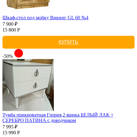
Шкаф-стол под мойку Викинг GL 60 №4
7 900 ₽
15 800 Р
КУПИТЬ
-50%
Тумба прикроватная Глория 2 ящика БЕЛЫЙ ЛАК +
СЕРЕБРО ПАТИНА с доводчиком
7 995 ₽
15 990 Р