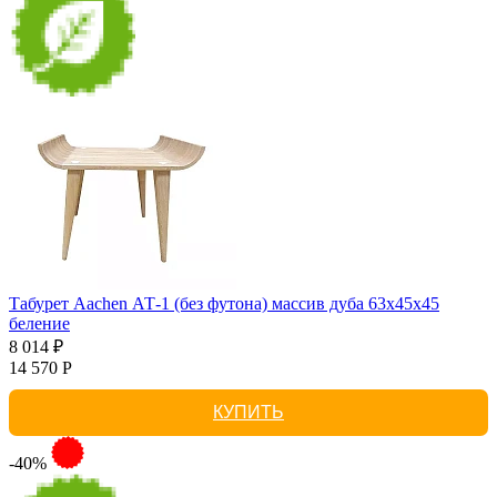
Табурет Aachen АТ-1 (без футона) массив дуба 63х45х45
беление
8 014 ₽
14 570 Р
КУПИТЬ
-40%