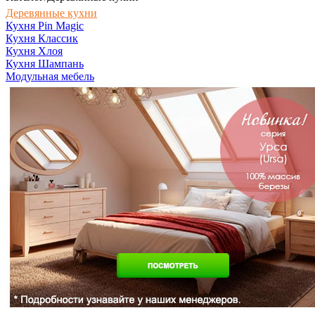
Деревянные кухни
Кухня Pin Magic
Кухня Классик
Кухня Хлоя
Кухня Шампань
Модульная мебель