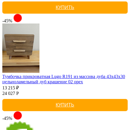
КУПИТЬ
-45%
Тумбочка прикроватная Lugo R191 из массива дуба 43х43х30
цельноламельный дуб крашение 02 орех
13 215 ₽
24 027 Р
КУПИТЬ
-45%