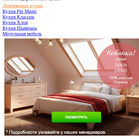
Деревянные кухни
Кухня Pin Magic
Кухня Классик
Кухня Хлоя
Кухня Шампань
Модульная мебель