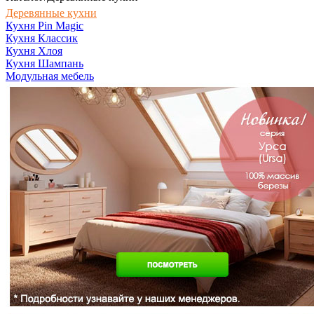
Деревянные кухни
Кухня Pin Magic
Кухня Классик
Кухня Хлоя
Кухня Шампань
Модульная мебель