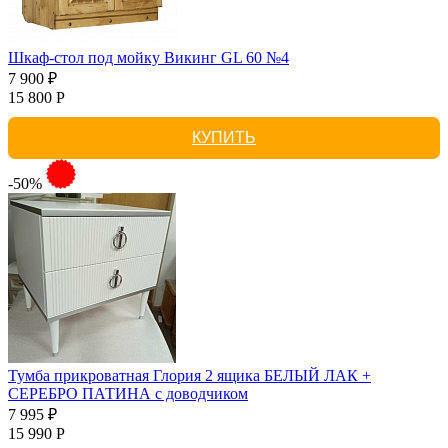
Шкаф-стол под мойку Викинг GL 60 №4
7 900 ₽
15 800 Р
КУПИТЬ
-50%
Тумба прикроватная Глория 2 ящика БЕЛЫЙ ЛАК +
СЕРЕБРО ПАТИНА с доводчиком
7 995 ₽
15 990 Р