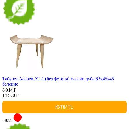
Табурет Aachen АТ-1 (без футона) массив дуба 63х45х45
беление
8 014 ₽
14 570 Р
КУПИТЬ
-40%