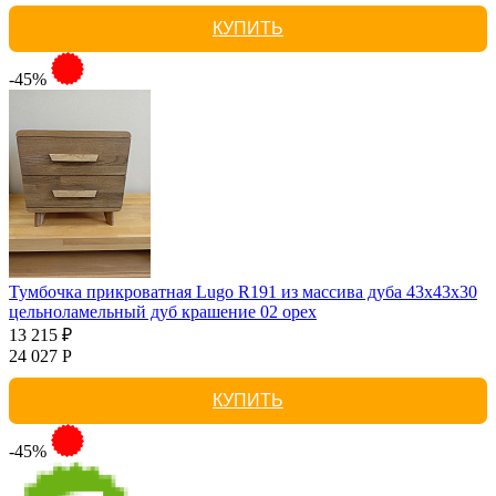
КУПИТЬ
-45%
Тумбочка прикроватная Lugo R191 из массива дуба 43х43х30
цельноламельный дуб крашение 02 орех
13 215 ₽
24 027 Р
КУПИТЬ
-45%