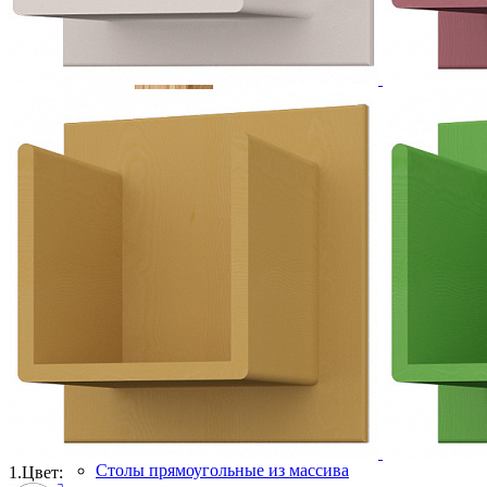
Прикроватная тумба PIN MAGIC KTC11
25 690 ₽
28 544 ₽
В корзину
-10%
Столовая
Буфеты и бары
Комоды для кухни
Лавки и скамьи
Полки и ящики
Столы кофейные и чайные
Столы обеденные
Столы квадратные из массива
Столы круглые из массива
Столы овальные из массива
Столы прямоугольные из массива
1.
Цвет: