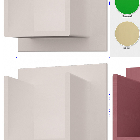
Кровати полутороспальные с подъемным механизм
Зеркала
Комоды
Кровати двуспальные
Кровати металлические
Кровати односпальные
Кровати полутороспальные
Решетки и настилы под матрас
Спальные гарнитуры
Тахта
Туалетные столики
Тумбы прикроватные
Шкафы для одежды
Антресоли на шкаф
Полки и ящики в шкаф для одежды
Шкаф 1-дверный для одежды и белья
Шкафы 2-х дверные для одежды и белья
Шкафы 3-х дверные для одежды и белья
Шкафы 4-х дверные для одежды и белья
Шкафы 5-ти дверные для одежды и белья
Шкафы 6-ти дверные для одежды и белья
Шкафы купе для одежды и белья
Шкафы угловые для одежды и белья
Ящики и короба