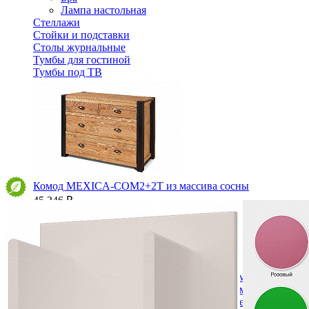
Лампа настольная
Стеллажи
Стойки и подставки
Столы журнальные
Тумбы для гостиной
Тумбы под ТВ
Комод MEXICA-COM2+2T из массива сосны
45 246 ₽
50 273 ₽
В корзину
-10%
Спальня
Деревянные кровати с подъемным механизмом
Кровати односпальные с подъемным механизмом
Кровати двуспальные с подъемным механизмом