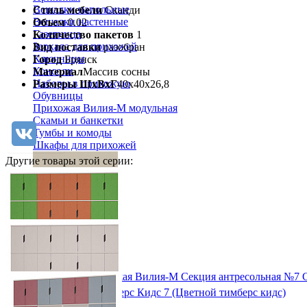
Вешалки напольные
Стиль мебели
Сканди
Вешалки настенные
Объем
0.02
Газетница
Количество пакетов
1
Зеркала для прихожей
Вид поставки
разобран
Ключницы
Город
Брянск
Консоли
Материал
Массив сосны
Наборы в прихожую
Размеры ШхВхГ
40х40х26,8
Обувницы
Прихожая Вилия-М модульная
Скамьи и банкетки
Тумбы и комоды
Шкафы для прихожей
Другие товары этой серии:
Модульная прихожая Вилия-М Секция антресольная №7 
11 460 ₽
Детский гарнитур Тимберс Кидс 7 (Цветной тимберс кидс)
от 229 470 ₽