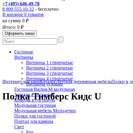
+7 (495) 646-49-78
8 800 555-10-32
- бесплатно
В корзине 0 товаров
на сумму 0 ₽
Итого:
0 ₽
Гостиная
Витрины
Витрины 1 створчатые
Витрины 2 створчатые
Витрины 3 створчатые
Витрины 4 створчатые
Интернет-магазин
Каталог
Детская деревянная мебель
Полки в д
Витрины угловые
Гостиная Вилия-М модульная
Полка Тимберс Кидс U
Зеркала в гостиную
Комоды в гостиную
Модульная гостиная
Модульная мебель Молодечно
Полки для гостиной
Портал для камина
Свет
Бра