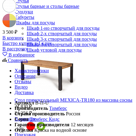
Стулья
Стулья барные и столы барные
Сундуки
Табуреты
Шкафы для посуды
Шкаф 1-но створчатый для посуды
3 500 ₽
Шкаф 2-х створчатый для посуды
В корзину
Шкаф 3-х створчатый для посуды
Быстро купить в 1 клик
Шкаф 4-х створчатый для посуды
В рассрочку
Шкаф угловой для посуды
В избранное
Сравнить
Характеристики
Описание
Отзывы
Видео
Доставка
Стол прямоугольный MEXICA-TR180 из массива сосны
Артикул
В-П-U
21 830 ₽
Производитель
Тимберс
24 256 ₽
Страна производитель
Россия
В корзину
Серия
Тимберс Кидс
Гарантия производителя
12 месяцев
-10%
Отделка
Краска на водной основе
Прихожая