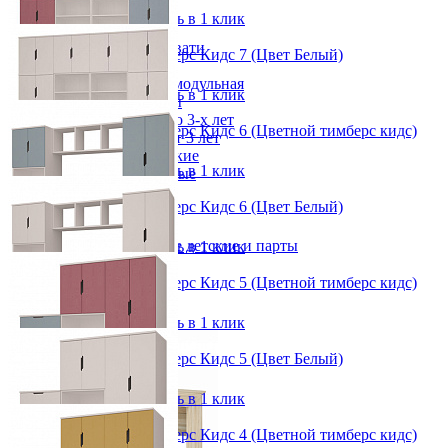
В корзину
Быстро купить в 1 клик
Детская
Двухъярусные кровати
Детский гарнитур Тимберс Кидс 7 (Цвет Белый)
Декор в детскую
от 219 600 ₽
Детская Вилия-М модульная
В корзину
Быстро купить в 1 клик
Детские гарнитуры
Детские кровати до 3-х лет
Детский гарнитур Тимберс Кидс 6 (Цветной тимберс кидс)
Детские кровати от 3 лет
от 219 540 ₽
Комоды классические
В корзину
Быстро купить в 1 клик
Комоды пеленальные
Кровати домики
Детский гарнитур Тимберс Кидс 6 (Цвет Белый)
Полки детские
от 211 200 ₽
Стеллажи детские
Столы письменные детские и парты
В корзину
Быстро купить в 1 клик
Тумбы для детей
Шведская стенка
Детский гарнитур Тимберс Кидс 5 (Цветной тимберс кидс)
Шкафы детские
от 120 745 ₽
Ящики и короба
В корзину
Быстро купить в 1 клик
Детский гарнитур Тимберс Кидс 5 (Цвет Белый)
от 115 300 ₽
В корзину
Быстро купить в 1 клик
Детский гарнитур Тимберс Кидс 4 (Цветной тимберс кидс)