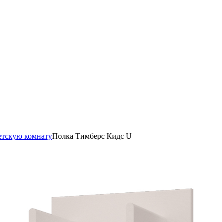
етскую комнату
Полка Тимберс Кидс U