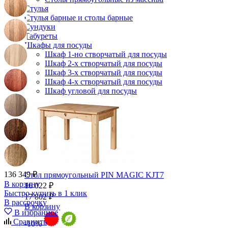
Стулья
Стулья барные и столы барные
Сундуки
Табуреты
Шкафы для посуды
Шкаф 1-но створчатый для посуды
Шкаф 2-х створчатый для посуды
Шкаф 3-х створчатый для посуды
Шкаф 4-х створчатый для посуды
Шкаф угловой для посуды
136 349 ₽
Стол прямоугольный PIN MAGIC KJT7
В корзину
16 022 ₽
Быстро купить в 1 клик
17 802 ₽
В рассрочку
В корзину
В избранное
Сравнить
-10%