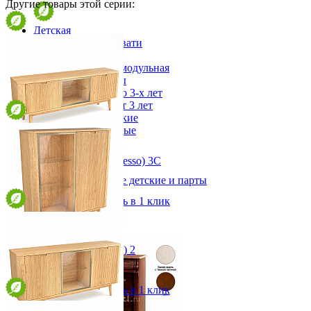
Другие товары этой серии:
Детская
Двухъярусные кровати
Декор в детскую
Детская Вилия-М модульная
Детские гарнитуры
Детские кровати до 3-х лет
Детские кровати от 3 лет
Комоды классические
Комоды пеленальные
Кровати домики
Полки детские
Тумба ТВ Рифлессо (Riflesso) 3С
Стеллажи детские
от 102 239 ₽
Столы письменные детские и парты
167,8х66,2х42 см
Тумбы для детей
В корзину
Быстро купить в 1 клик
Шведская стенка
Шкафы детские
Ящики и короба
Буфет Рифлессо (Riflesso) 2
от 146 318 ₽
117,5х136х42 см
В корзину
Быстро купить в 1 клик