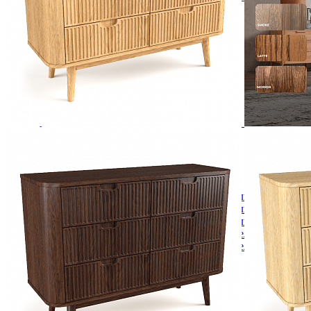
Зеркала
Комоды
Кровати двуспальные
Кровати металлические
Кровати односпальные
Кровати полутороспальные
Решетки и настилы под матрас
Спальные гарнитуры
Тахта
Туалетные столики
Тумбы прикроватные
Шкафы для одежды
Антресоли на шкаф
Полки и ящики в шкаф для одежды
Шкаф 1-дверный для одежды и белья
Шкафы 2-х дверные для одежды и белья
Шкафы 3-х дверные для одежды и белья
Шкафы 4-х дверные для одежды и белья
Шкафы 5-ти дверные для одежды и белья
Шкафы 6-ти дверные для одежды и белья
Шкафы купе для одежды и белья
Шкафы угловые для одежды и белья
Ящики и короба