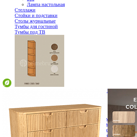
Лампа настольная
Стеллажи
Стойки и подставки
Столы журнальные
Тумбы для гостиной
Тумбы под ТВ
Модульная гостиная Вилия-М Шкаф №11.2 Г-01
42 900 ₽
Спальня
Деревянные кровати с подъемным механизмом
Кровати односпальные с подъемным механизмом
Кровати двуспальные с подъемным механизмом
Кровати полутороспальные с подъемным механизм