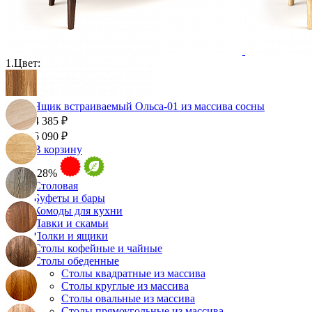
1.
Цвет:
Ящик встраиваемый Ольса-01 из массива сосны
4 385 ₽
6 090 ₽
В корзину
-28%
Столовая
Буфеты и бары
Комоды для кухни
Лавки и скамьи
Полки и ящики
Столы кофейные и чайные
Столы обеденные
Столы квадратные из массива
Столы круглые из массива
Столы овальные из массива
Столы прямоугольные из массива