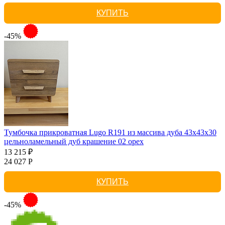
КУПИТЬ
-45%
Тумбочка прикроватная Lugo R191 из массива дуба 43х43х30
цельноламельный дуб крашение 02 орех
13 215 ₽
24 027 Р
КУПИТЬ
-45%