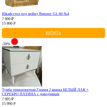
Шкаф-стол под мойку Викинг GL 60 №4
7 900 ₽
15 800 Р
КУПИТЬ
-50%
Тумба прикроватная Глория 2 ящика БЕЛЫЙ ЛАК +
СЕРЕБРО ПАТИНА с доводчиком
7 995 ₽
15 990 Р