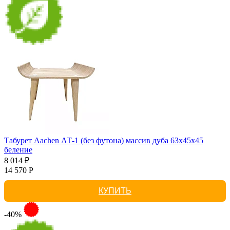
Табурет Aachen АТ-1 (без футона) массив дуба 63х45х45
беление
8 014 ₽
14 570 Р
КУПИТЬ
-40%