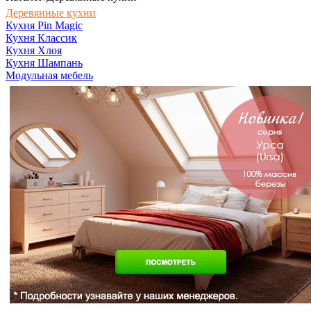
Деревянные кухни
Кухня Pin Magic
Кухня Классик
Кухня Хлоя
Кухня Шампань
Модульная мебель