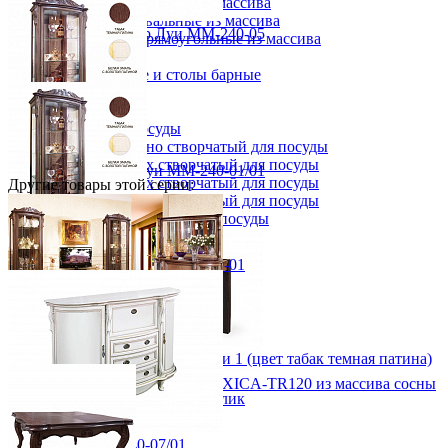
Столы круглые из массива
Столы овальные из массива
Тумба под телевизор Луи ММ-240-05
Столы прямоугольные из массива
от 230 110 ₽
Стулья
199х52х60 см
Стулья барные и столы барные
В корзину
Сундуки
Табуреты
Шкафы для посуды
Шкаф 1-но створчатый для посуды
Шкаф 2-х створчатый для посуды
Шкаф с витриной Луи ММ-240-01/01
Шкаф 3-х створчатый для посуды
Другие товары этой серии:
от 274 330 ₽
Шкаф 4-х створчатый для посуды
95х235х52 см
Шкаф угловой для посуды
В корзину
Шкаф с витриной Луи ММ-240-01
от 274 330 ₽
95х235х52 см
В корзину
Набор мебели для гостиной Луи 1 (цвет табак темная патина)
Шкаф комбинированный "Луи Филипп ОВ 27.01"
от 1 210 440 ₽
Стол прямоугольный MEXICA-TR120 из массива сосны
В корзину
Быстро купить в 1 клик
16 956 ₽
18 840 ₽
Комод Луи ММ-240-07/01
В корзину