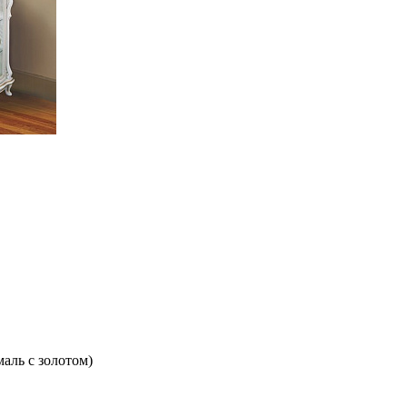
ом
маль с золотом)