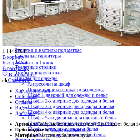
Кровати двуспальные с подъемным механизмом
Кровати полутороспальные с подъемным механизм
Зеркала
Комоды
Кровати двуспальные
Кровати металлические
Кровати односпальные
Кровати полутороспальные
Решетки и настилы под матрас
1 144 970 ₽
Спальные гарнитуры
В корзину
Тахта
Быстро купить в 1 клик
Туалетные столики
В рассрочку
Тумбы прикроватные
В избранное
Шкафы для одежды
Сравнить
Антресоли на шкаф
Полки и ящики в шкаф для одежды
Характеристики
Шкаф 1-дверный для одежды и белья
Описание
Шкафы 2-х дверные для одежды и белья
Отзывы
Шкафы 3-х дверные для одежды и белья
Видео
Шкафы 4-х дверные для одежды и белья
Доставка
Шкафы 5-ти дверные для одежды и белья
Шкафы 6-ти дверные для одежды и белья
Артикул
Набор мебели для гостиной Луи 2 (цвет белая э
Шкафы купе для одежды и белья
Производитель
Молодечномебель
Шкафы угловые для одежды и белья
Материал
Массив дуба/шпон дуба