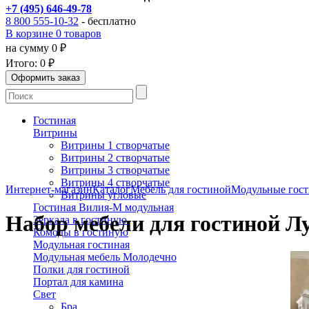
+7 (495) 646-49-78
8 800 555-10-32
- бесплатно
В корзине 0 товаров
на сумму 0 ₽
Итого:
0 ₽
Гостиная
Витрины
Витрины 1 створчатые
Витрины 2 створчатые
Витрины 3 створчатые
Витрины 4 створчатые
Интернет-магазин
Каталог
Мебель для гостиной
Модульные гос
Витрины угловые
Гостиная Вилия-М модульная
Набор мебели для гостиной Лу
Зеркала в гостиную
Комоды в гостиную
Модульная гостиная
Модульная мебель Молодечно
Полки для гостиной
Портал для камина
Свет
Бра