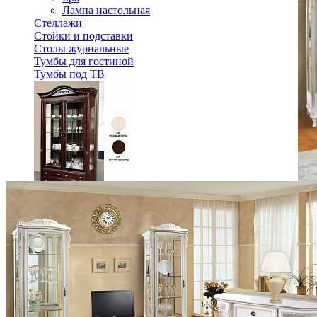
Лампа настольная
Стеллажи
Стойки и подставки
Столы журнальные
Тумбы для гостиной
Тумбы под ТВ
Шкаф-витрина Паола БМ-2114
197 540 ₽
238 000 ₽
В корзину
-17%
Спальня
Деревянные кровати с подъемным механизмом
Кровати односпальные с подъемным механизмом