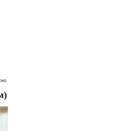
ом)
м)