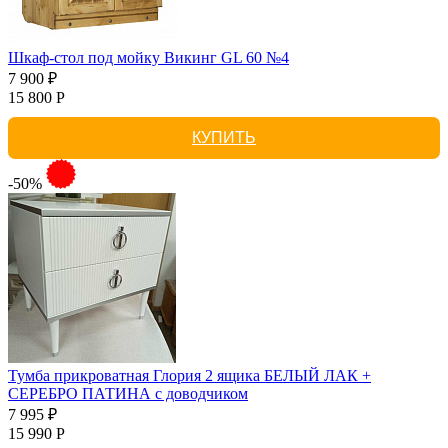
Шкаф-стол под мойку Викинг GL 60 №4
7 900 ₽
15 800 Р
КУПИТЬ
-50%
Тумба прикроватная Глория 2 ящика БЕЛЫЙ ЛАК +
СЕРЕБРО ПАТИНА с доводчиком
7 995 ₽
15 990 Р