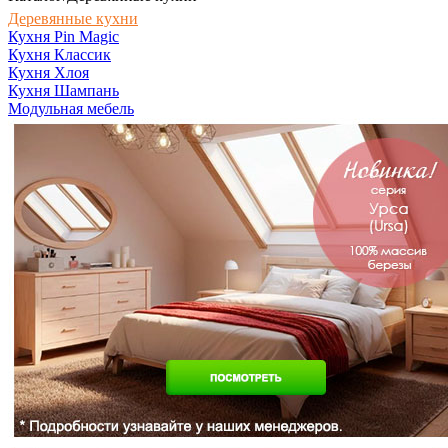
Деревянные кухни
Кухня Pin Magic
Кухня Классик
Кухня Хлоя
Кухня Шампань
Модульная мебель