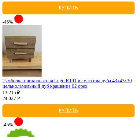
КУПИТЬ
-45%
Тумбочка прикроватная Lugo R191 из массива дуба 43х43х30
цельноламельный дуб крашение 02 орех
13 215 ₽
24 027 Р
КУПИТЬ
-45%