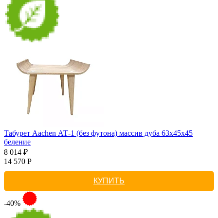
Табурет Aachen АТ-1 (без футона) массив дуба 63х45х45
беление
8 014 ₽
14 570 Р
КУПИТЬ
-40%