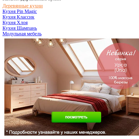
Деревянные кухни
Кухня Pin Magic
Кухня Классик
Кухня Хлоя
Кухня Шампань
Модульная мебель