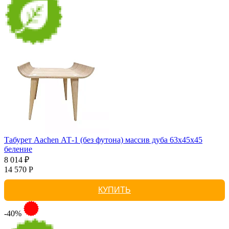
Табурет Aachen АТ-1 (без футона) массив дуба 63х45х45
беление
8 014 ₽
14 570 Р
КУПИТЬ
-40%