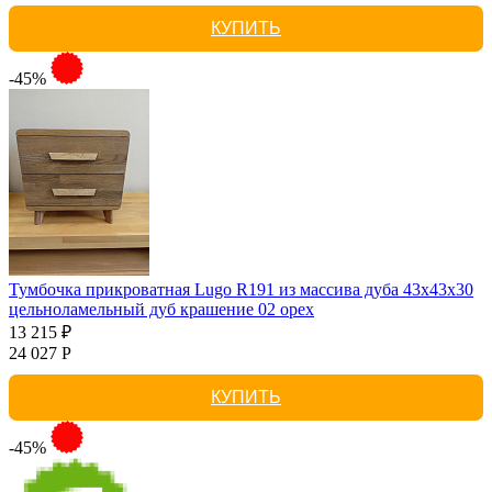
КУПИТЬ
-45%
Тумбочка прикроватная Lugo R191 из массива дуба 43х43х30
цельноламельный дуб крашение 02 орех
13 215 ₽
24 027 Р
КУПИТЬ
-45%