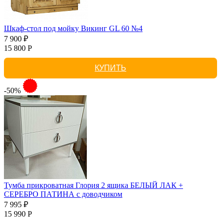
Шкаф-стол под мойку Викинг GL 60 №4
7 900 ₽
15 800 Р
КУПИТЬ
-50%
Тумба прикроватная Глория 2 ящика БЕЛЫЙ ЛАК +
СЕРЕБРО ПАТИНА с доводчиком
7 995 ₽
15 990 Р