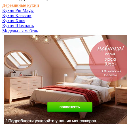
Деревянные кухни
Кухня Pin Magic
Кухня Классик
Кухня Хлоя
Кухня Шампань
Модульная мебель