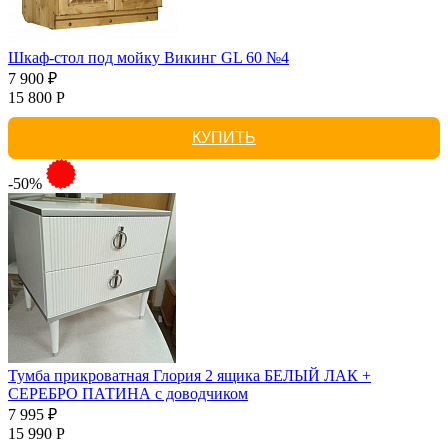
Шкаф-стол под мойку Викинг GL 60 №4
7 900 ₽
15 800 Р
КУПИТЬ
-50%
Тумба прикроватная Глория 2 ящика БЕЛЫЙ ЛАК +
СЕРЕБРО ПАТИНА с доводчиком
7 995 ₽
15 990 Р