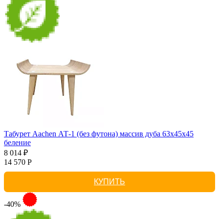
Табурет Aachen АТ-1 (без футона) массив дуба 63х45х45
беление
8 014 ₽
14 570 Р
КУПИТЬ
-40%