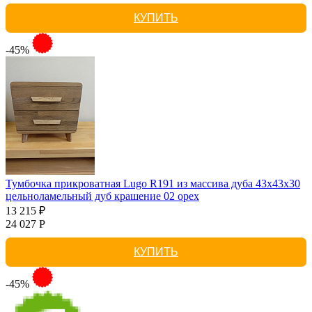
КУПИТЬ
-45%
Тумбочка прикроватная Lugo R191 из массива дуба 43х43х30
цельноламельный дуб крашение 02 орех
13 215 ₽
24 027 Р
КУПИТЬ
-45%