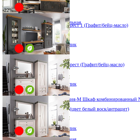
В корзину
Консоли
-22%
Наборы в прихожую
Обувницы
Прихожая Вилия-М модульная
Набор мебели для гостиной Форест 1 (Графит/бейц-масло)
Скамьи и банкетки
от 162 638 ₽
Тумбы и комоды
от 208 510 ₽
Шкафы для прихожей
В корзину
Быстро купить в 1 клик
-22%
Набор мебели для гостиной Форест (Графит/бейц-масло)
от 144 698 ₽
от 185 510 ₽
В корзину
Быстро купить в 1 клик
-22%
Модульная прихожая Вилия-М Шкаф комбинированный 
53 832 ₽
Модульная прихожая Форест 1 (цвет белый воск/антрацит)
от 53 547 ₽
от 68 650 ₽
Детская
Двухъярусные кровати
В корзину
Быстро купить в 1 клик
Декор в детскую
-22%
Детская Вилия-М модульная