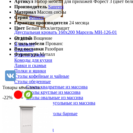
Артикул
Набор мебели для прихожей Форест 3 (цвет бел
Производитель
Sanremi
Материал
Массив сосны
Серия
Форест
Гарантия производителя
24 месяца
Цвет
Белый воск/антрацит
Двуспальная кровать 160х200 Марсель МН-126-01
Отделка
Вощение
60 180 ₽
Стиль мебели
Прованс
В корзину
Вид поставки
Разобран
Столовая
Фурнитура
Металл
Буфеты и бары
Комоды для кухни
Лавки и скамьи
Полки и ящики
Столы кофейные и чайные
Столы обеденные
Столы квадратные из массива
Товары комплекта:
Столы круглые из массива
-22%
Столы овальные из массива
Столы прямоугольные из массива
Стулья
Стулья барные и столы барные
Сундуки
Табуреты
Шкафы для посуды