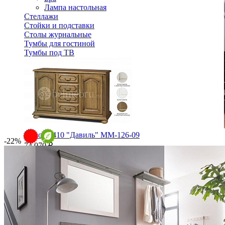
Лампа настольная
Стеллажи
Стойки и подставки
Столы журнальные
Тумбы для гостиной
Тумбы под ТВ
Комод 3410 "Давиль" ММ-126-09
-22%
74 070 ₽
В корзину
Спальня
Деревянные кровати с подъемным механизмом
Кровати односпальные с подъемным механизмом
Кровати двуспальные с подъемным механизмом
Кровати полутороспальные с подъемным механизм
Зеркала
Комоды