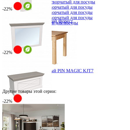
Шкаф 1-но створчатый для посуды
Шкаф 2-х створчатый для посуды
-22%
Шкаф 3-х створчатый для посуды
Шкаф 4-х створчатый для посуды
Вешалка навесная с полкой Форест
Шкаф угловой для посуды
от 15 795 ₽
от 20 250 ₽
78,6х210х24 см
В корзину
-22%
Зеркало Форест
от 11 996 ₽
Стол прямоугольный PIN MAGIC KJT7
16 022 ₽
от 15 380 ₽
108,6х80х6,2 см
17 802 ₽
В корзину
В корзину
Другие товары этой серии:
-10%
-22%
Прихожая
Сундук Форест (Тумба-100)
Вешалки напольные
от 21 489 ₽
Вешалки настенные
Газетница
от 27 550 ₽
Зеркала для прихожей
108,6х50,1х42 см
Ключницы