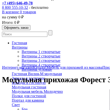
+7 (495) 646-49-78
8 800 555-10-32
- бесплатно
В корзине 0 товаров
на сумму 0 ₽
Итого:
0 ₽
Гостиная
Витрины
Витрины 1 створчатые
Витрины 2 створчатые
Витрины 3 створчатые
Витрины 4 створчатые
Интернет-магазин
Каталог
Мебель для прихожей из массива
При
Витрины угловые
Гостиная Вилия-М модульная
Модульная прихожая Форест 3
Зеркала в гостиную
Комоды в гостиную
Модульная гостиная
Модульная мебель Молодечно
Полки для гостиной
Портал для камина
Свет
Бра