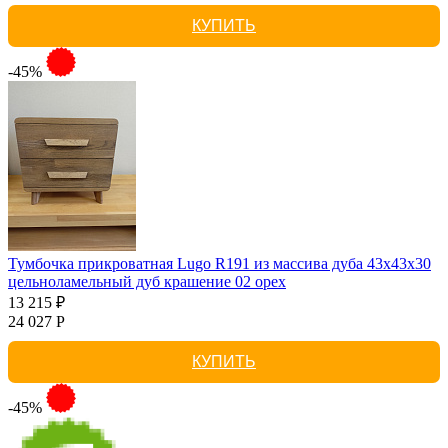
КУПИТЬ
-45%
Тумбочка прикроватная Lugo R191 из массива дуба 43х43х30
цельноламельный дуб крашение 02 орех
13 215 ₽
24 027 Р
КУПИТЬ
-45%