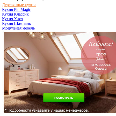
Деревянные кухни
Кухня Pin Magic
Кухня Классик
Кухня Хлоя
Кухня Шампань
Модульная мебель