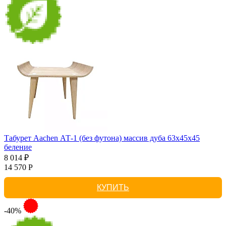
Табурет Aachen АТ-1 (без футона) массив дуба 63х45х45
беление
8 014 ₽
14 570 Р
КУПИТЬ
-40%