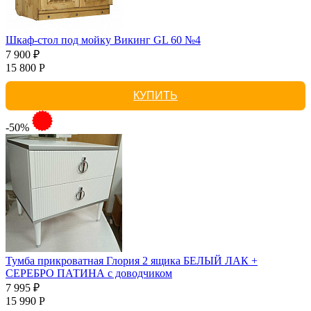
Шкаф-стол под мойку Викинг GL 60 №4
7 900 ₽
15 800 Р
КУПИТЬ
-50%
Тумба прикроватная Глория 2 ящика БЕЛЫЙ ЛАК +
СЕРЕБРО ПАТИНА с доводчиком
7 995 ₽
15 990 Р