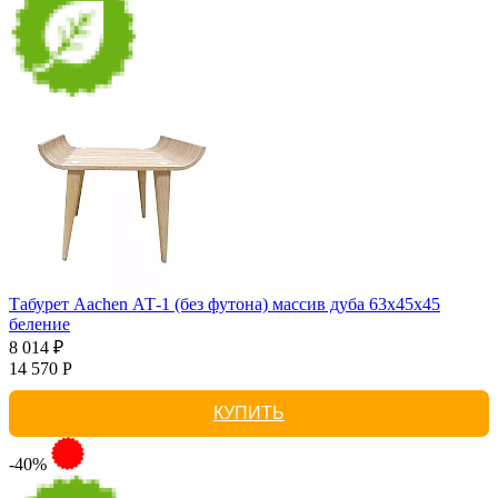
Табурет Aachen АТ-1 (без футона) массив дуба 63х45х45
беление
8 014 ₽
14 570 Р
КУПИТЬ
-40%