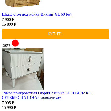
Шкаф-стол под мойку Викинг GL 60 №4
7 900 ₽
15 800 Р
КУПИТЬ
-50%
Тумба прикроватная Глория 2 ящика БЕЛЫЙ ЛАК +
СЕРЕБРО ПАТИНА с доводчиком
7 995 ₽
15 990 Р