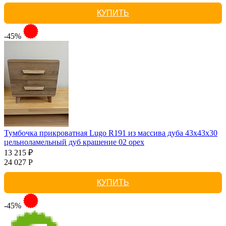
КУПИТЬ
-45%
Тумбочка прикроватная Lugo R191 из массива дуба 43х43х30
цельноламельный дуб крашение 02 орех
13 215 ₽
24 027 Р
КУПИТЬ
-45%