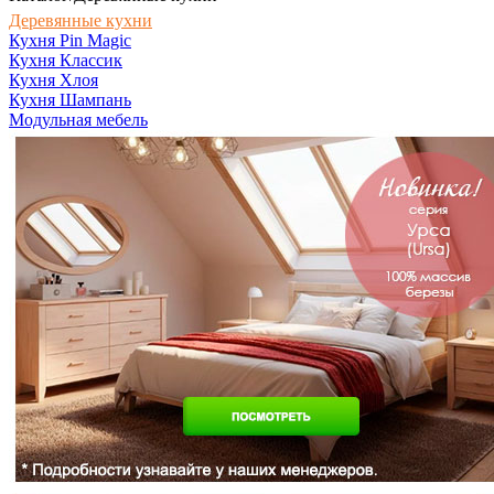
Деревянные кухни
Кухня Pin Magic
Кухня Классик
Кухня Хлоя
Кухня Шампань
Модульная мебель