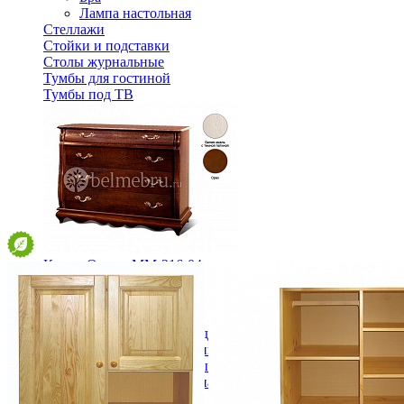
Лампа настольная
Стеллажи
Стойки и подставки
Столы журнальные
Тумбы для гостиной
Тумбы под ТВ
Комод Оскар. ММ-216-04
121 590 ₽
В корзину
Спальня
Деревянные кровати с подъемным механизмом
Кровати односпальные с подъемным механизмом
Кровати двуспальные с подъемным механизмом
Кровати полутороспальные с подъемным механизм
Зеркала