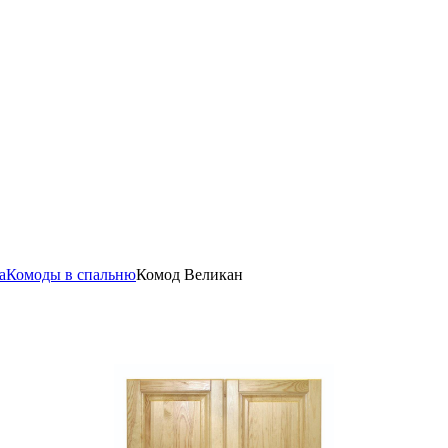
а
Комоды в спальню
Комод Великан