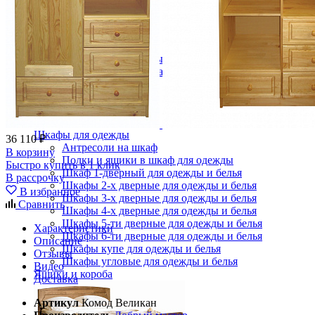
Комоды
Кровати двуспальные
Кровати металлические
Кровати односпальные
Кровати полутороспальные
Решетки и настилы под матрас
Спальные гарнитуры
Тахта
Туалетные столики
Тумбы прикроватные
Шкафы для одежды
36 110 ₽
Антресоли на шкаф
В корзину
Полки и ящики в шкаф для одежды
Быстро купить в 1 клик
Шкаф 1-дверный для одежды и белья
В рассрочку
Шкафы 2-х дверные для одежды и белья
В избранное
Шкафы 3-х дверные для одежды и белья
Сравнить
Шкафы 4-х дверные для одежды и белья
Шкафы 5-ти дверные для одежды и белья
Характеристики
Шкафы 6-ти дверные для одежды и белья
Описание
Шкафы купе для одежды и белья
Отзывы
Шкафы угловые для одежды и белья
Видео
Ящики и короба
Доставка
Артикул
Комод Великан