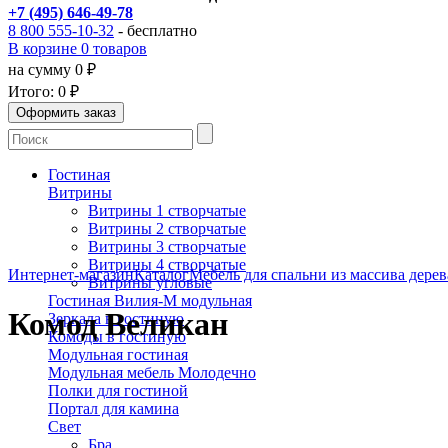
+7 (495) 646-49-78
8 800 555-10-32
- бесплатно
В корзине 0 товаров
на сумму 0 ₽
Итого:
0 ₽
Гостиная
Витрины
Витрины 1 створчатые
Витрины 2 створчатые
Витрины 3 створчатые
Витрины 4 створчатые
Интернет-магазин
Каталог
Мебель для спальни из массива дерев
Витрины угловые
Гостиная Вилия-М модульная
Комод Великан
Зеркала в гостиную
Комоды в гостиную
Модульная гостиная
Модульная мебель Молодечно
Полки для гостиной
Портал для камина
Свет
Бра