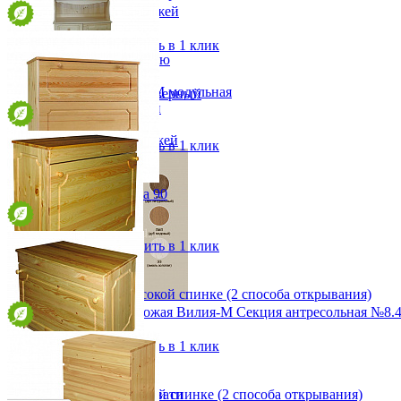
Зеркала для прихожей
от 53 930 ₽
Ключницы
123х211,2х39,5 см
Консоли
В корзину
Быстро купить в 1 клик
Наборы в прихожую
Обувницы
Прихожая Вилия-М модульная
Буфет Владимир-2 2-х дверный
Скамьи и банкетки
от 37 750 ₽
Тумбы и комоды
83х211,2х39,5 см
Шкафы для прихожей
В корзину
Быстро купить в 1 клик
Комод под белье Колка 90
от 19 610 ₽
90х73х45 см
В корзину
Быстро купить в 1 клик
Комод под белье к высокой спинке (2 способа открывания)
Модульная прихожая Вилия-М Секция антресольная №8.
от 17 980 ₽
99,7х87х43,6 см
13 368 ₽
В корзину
Быстро купить в 1 клик
Детская
Комод под белье к низкой спинке (2 способа открывания)
Двухъярусные кровати