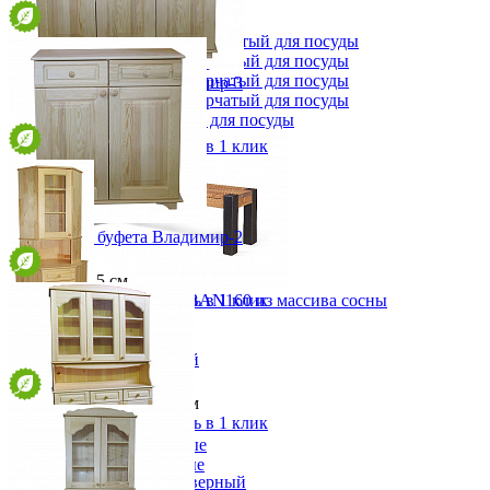
Табуреты
Шкафы для посуды
Шкаф 1-но створчатый для посуды
Шкаф 2-х створчатый для посуды
Шкаф 3-х створчатый для посуды
Тумба низа буфета Владимир-3
Шкаф 4-х створчатый для посуды
от 34 570 ₽
Шкаф угловой для посуды
123х89,6х39,5 см
В корзину
Быстро купить в 1 клик
Тумба низа буфета Владимир-2
от 24 320 ₽
83х89,6х39,5 см
В корзину
Быстро купить в 1 клик
Скамья MEXICA-BAN160 из массива сосны
12 341 ₽
13 712 ₽
Буфет Владимир угловой
В корзину
от 45 120 ₽
(67,5х67,5)х211,2х37,5 см
-10%
В корзину
Быстро купить в 1 клик
Прихожая
Вешалки напольные
Вешалки настенные
Буфет Владимир-3 3-х дверный
Газетница