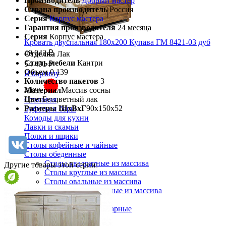
Производитель
Добрый мастер
Страна производитель
Россия
Серия
Корпус мастера
Гарантия производителя
24 месяца
Серия
Корпус мастера
Кровать двуспальная 180х200 Купава ГМ 8421-03 дуб
49 042 ₽
Отделка
Лак
Стиль мебели
Кантри
54 491 ₽
Объем
0.139
В корзину
Количество пакетов
3
Материал
Массив сосны
-10%
Цвет
Бесцветный лак
Столовая
Размеры ШхВхГ
90х150х52
Буфеты и бары
Комоды для кухни
Лавки и скамьи
Полки и ящики
Столы кофейные и чайные
Столы обеденные
Столы квадратные из массива
Другие товары этой серии:
Столы круглые из массива
Столы овальные из массива
Столы прямоугольные из массива
Стулья
Стулья барные и столы барные
Сундуки