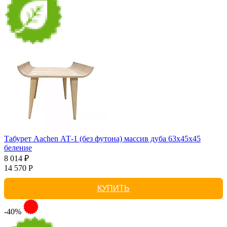
Табурет Aachen АТ-1 (без футона) массив дуба 63х45х45
беление
8 014 ₽
14 570 Р
КУПИТЬ
-40%