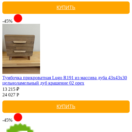
КУПИТЬ
-45%
Тумбочка прикроватная Lugo R191 из массива дуба 43х43х30
цельноламельный дуб крашение 02 орех
13 215 ₽
24 027 Р
КУПИТЬ
-45%