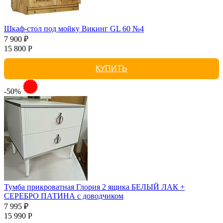
Шкаф-стол под мойку Викинг GL 60 №4
7 900 ₽
15 800 Р
КУПИТЬ
-50%
Тумба прикроватная Глория 2 ящика БЕЛЫЙ ЛАК +
СЕРЕБРО ПАТИНА с доводчиком
7 995 ₽
15 990 Р