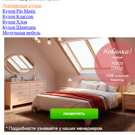
Деревянные кухни
Кухня Pin Magic
Кухня Классик
Кухня Хлоя
Кухня Шампань
Модульная мебель