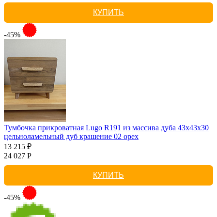
КУПИТЬ
-45%
Тумбочка прикроватная Lugo R191 из массива дуба 43х43х30
цельноламельный дуб крашение 02 орех
13 215 ₽
24 027 Р
КУПИТЬ
-45%