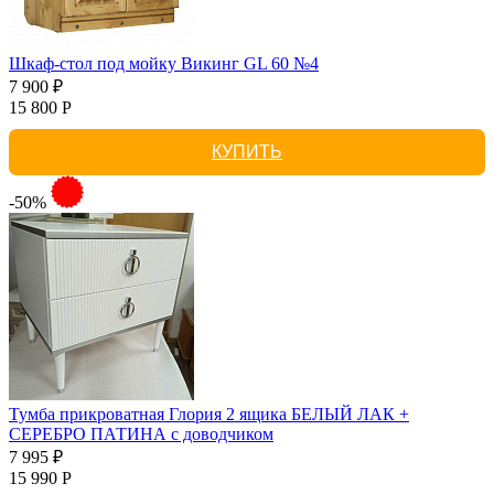
Шкаф-стол под мойку Викинг GL 60 №4
7 900 ₽
15 800 Р
КУПИТЬ
-50%
Тумба прикроватная Глория 2 ящика БЕЛЫЙ ЛАК +
СЕРЕБРО ПАТИНА с доводчиком
7 995 ₽
15 990 Р