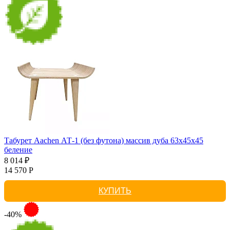
Табурет Aachen АТ-1 (без футона) массив дуба 63х45х45
беление
8 014 ₽
14 570 Р
КУПИТЬ
-40%