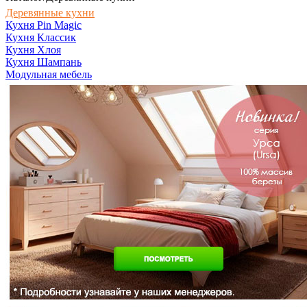
Деревянные кухни
Кухня Pin Magic
Кухня Классик
Кухня Хлоя
Кухня Шампань
Модульная мебель