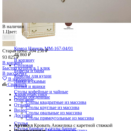
В наличии
1.
Цвет:
Комод Нинель ММ-167-04/01
Старая цена:
104 250 ₽
48 860 ₽
93 825 ₽
В корзину
В корзину
Столовая
Быстро купить в 1 клик
Буфеты и бары
В рассрочку
Комоды для кухни
В избранное
Лавки и скамьи
Сравнить
Полки и ящики
Столы кофейные и чайные
Характеристики
Столы обеденные
Описание
Столы квадратные из массива
Отзывы
Столы круглые из массива
Видео
Столы овальные из массива
Доставка
Столы прямоугольные из массива
Стулья
Артикул
Кровать Анжелика с каретной стяжкой
Стулья барные и столы барные
Производитель
Муромские мастера