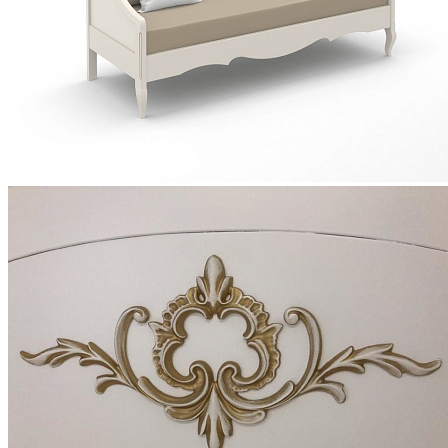
Кровати полутороспальные с подъемным механизм
Зеркала
Комоды
Кровати двуспальные
Кровати металлические
Кровати односпальные
Кровати полутороспальные
Решетки и настилы под матрас
Спальные гарнитуры
Тахта
Туалетные столики
Тумбы прикроватные
Шкафы для одежды
Антресоли на шкаф
Полки и ящики в шкаф для одежды
Шкаф 1-дверный для одежды и белья
Шкафы 2-х дверные для одежды и белья
Шкафы 3-х дверные для одежды и белья
Шкафы 4-х дверные для одежды и белья
Шкафы 5-ти дверные для одежды и белья
Шкафы 6-ти дверные для одежды и белья
Шкафы купе для одежды и белья
Шкафы угловые для одежды и белья
Ящики и короба