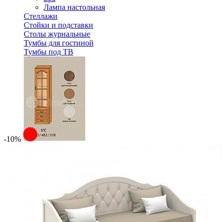
Лампа настольная
Стеллажи
Стойки и подставки
Столы журнальные
Тумбы для гостиной
Тумбы под ТВ
-10%
Модульная гостиная Вилия-М Шкаф комбинированный 
60 240 ₽
В корзину
Спальня
Деревянные кровати с подъемным механизмом
Кровати односпальные с подъемным механизмом
Кровати двуспальные с подъемным механизмом