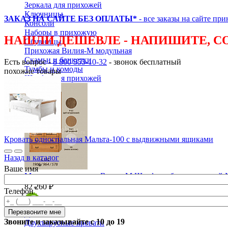
Кровать 90х200 "Луи Филипп ОВ 08.01.900"
Зеркала для прихожей
Ключницы
ЗАКАЗ НА САЙТЕ БЕЗ ОПЛАТЫ*
- все заказы на сайте пр
Консоли
Наборы в прихожую
НАШЛИ ДЕШЕВЛЕ - НАПИШИТЕ, С
Обувницы
Прихожая Вилия-М модульная
Скамьи и банкетки
Есть вопрос -
8 800 555-10-32
- звонок бесплатный
Тумбы и комоды
похожие товары
Кровать 90х200 "Луи Филипп ОВ 08.03.900"
Шкафы для прихожей
Кровать односпальная Мальта-100 с выдвижными ящиками
Назад в каталог
*
Ваше имя
Модульная прихожая Вилия-М Шкаф комбинированный 
82 260 ₽
*
Телефон
Кровать односпальная Мальта-100 без ящиков
Детская
Звоните и заказывайте с 10 до 19
Двухъярусные кровати