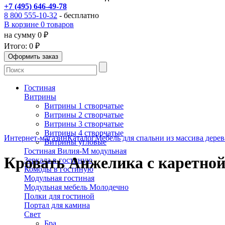
+7 (495) 646-49-78
8 800 555-10-32
- бесплатно
В корзине 0 товаров
на сумму 0 ₽
Итого:
0 ₽
Гостиная
Витрины
Витрины 1 створчатые
Витрины 2 створчатые
Витрины 3 створчатые
Витрины 4 створчатые
Интернет-магазин
Каталог
Мебель для спальни из массива дерев
Витрины угловые
Гостиная Вилия-М модульная
Кровать Анжелика с каретной
Зеркала в гостиную
Комоды в гостиную
Модульная гостиная
Модульная мебель Молодечно
Полки для гостиной
Портал для камина
Свет
Бра