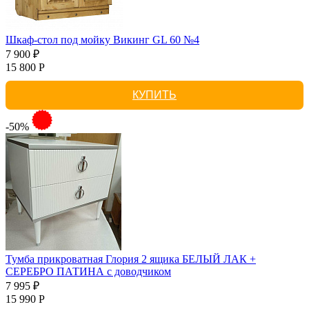
Шкаф-стол под мойку Викинг GL 60 №4
7 900 ₽
15 800 Р
КУПИТЬ
-50%
Тумба прикроватная Глория 2 ящика БЕЛЫЙ ЛАК +
СЕРЕБРО ПАТИНА с доводчиком
7 995 ₽
15 990 Р