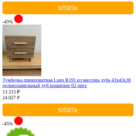
КУПИТЬ
-45%
Тумбочка прикроватная Lugo R191 из массива дуба 43х43х30
цельноламельный дуб крашение 02 орех
13 215 ₽
24 027 Р
КУПИТЬ
-45%