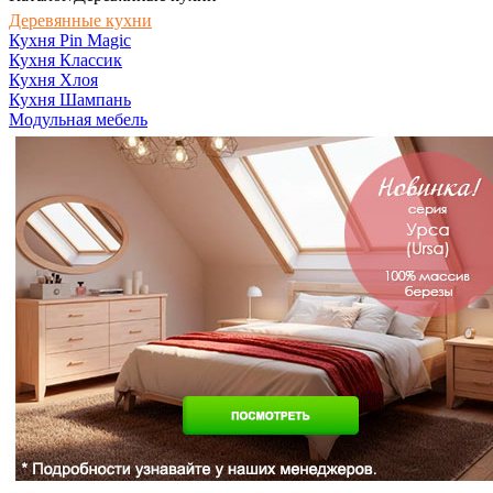
Деревянные кухни
Кухня Pin Magic
Кухня Классик
Кухня Хлоя
Кухня Шампань
Модульная мебель