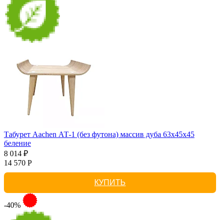
Табурет Aachen АТ-1 (без футона) массив дуба 63х45х45
беление
8 014 ₽
14 570 Р
КУПИТЬ
-40%