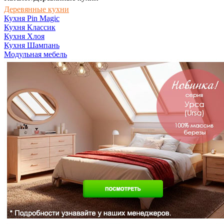
Деревянные кухни
Кухня Pin Magic
Кухня Классик
Кухня Хлоя
Кухня Шампань
Модульная мебель