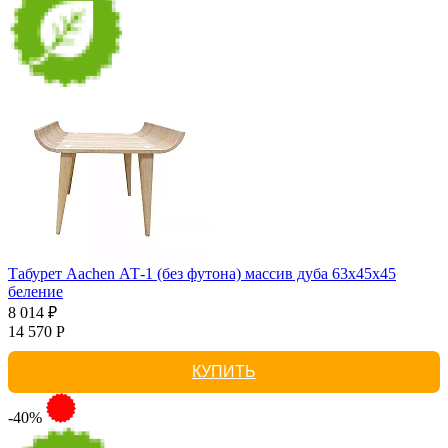
Табурет Aachen АТ-1 (без футона) массив дуба 63х45х45
беление
8 014 ₽
14 570 Р
КУПИТЬ
-40%