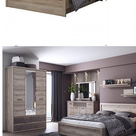
Зеркала
Комоды
Кровати двуспальные
Кровати металлические
Кровати односпальные
Кровати полутороспальные
Решетки и настилы под матрас
Спальные гарнитуры
Тахта
Туалетные столики
Тумбы прикроватные
Шкафы для одежды
Антресоли на шкаф
Полки и ящики в шкаф для одежды
Шкаф 1-дверный для одежды и белья
Шкафы 2-х дверные для одежды и белья
Шкафы 3-х дверные для одежды и белья
Шкафы 4-х дверные для одежды и белья
Шкафы 5-ти дверные для одежды и белья
Шкафы 6-ти дверные для одежды и белья
Шкафы купе для одежды и белья
Шкафы угловые для одежды и белья
Ящики и короба