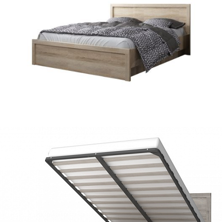
2 З
ом