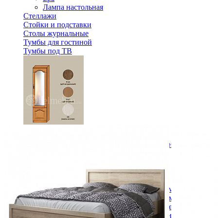
Лампа настольная
Стеллажи
Стойки и подставки
Столы журнальные
Тумбы для гостиной
Тумбы под ТВ
Модульная гостиная Вилия-М Шкаф комбинированный №
39 996 ₽
Спальня
Деревянные кровати с подъемным механизмом
Кровати односпальные с подъемным механизмом
Кровати двуспальные с подъемным механизмом
Кровати полутороспальные с подъемным механизм