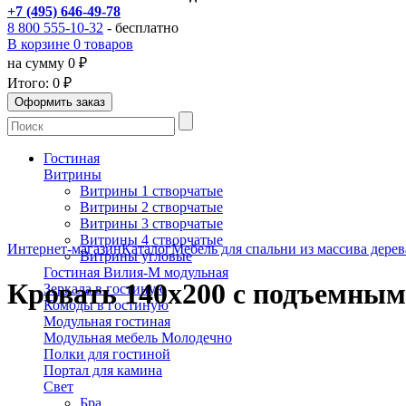
+7 (495) 646-49-78
8 800 555-10-32
- бесплатно
В корзине 0 товаров
на сумму 0 ₽
Итого:
0 ₽
Гостиная
Витрины
Витрины 1 створчатые
Витрины 2 створчатые
Витрины 3 створчатые
Витрины 4 створчатые
Интернет-магазин
Каталог
Мебель для спальни из массива дерев
Витрины угловые
Гостиная Вилия-М модульная
Кровать 140х200 с подъемным
Зеркала в гостиную
Комоды в гостиную
Модульная гостиная
Модульная мебель Молодечно
Полки для гостиной
Портал для камина
Свет
Бра