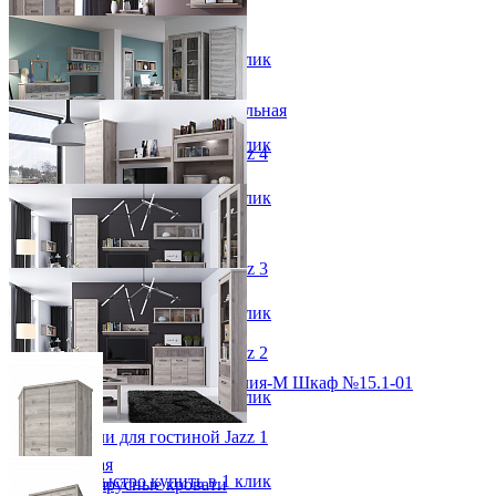
Зеркала для прихожей
Детский гарнитур Jazz 1
Ключницы
от 61 594 ₽
Консоли
В корзину
Быстро купить в 1 клик
Наборы в прихожую
Обувницы
Спальный гарнитур Jazz 1
Прихожая Вилия-М модульная
от 95 093 ₽
Скамьи и банкетки
В корзину
Быстро купить в 1 клик
Тумбы и комоды
Набор мебели для гостиной Jazz 4
Шкафы для прихожей
от 109 790 ₽
В корзину
Быстро купить в 1 клик
Набор мебели для гостиной Jazz 3
от 50 095 ₽
В корзину
Быстро купить в 1 клик
Набор мебели для гостиной Jazz 2
от 83 192 ₽
Модульная прихожая Вилия-М Шкаф №15.1-01
В корзину
Быстро купить в 1 клик
27 648 ₽
Набор мебели для гостиной Jazz 1
от 87 591 ₽
Детская
В корзину
Быстро купить в 1 клик
Двухъярусные кровати