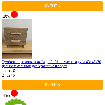
КУПИТЬ
-45%
Тумбочка прикроватная Lugo R191 из массива дуба 43х43х30
цельноламельный дуб крашение 02 орех
13 215 ₽
24 027 Р
КУПИТЬ
-45%