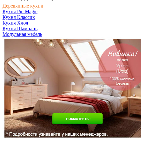
Деревянные кухни
Кухня Pin Magic
Кухня Классик
Кухня Хлоя
Кухня Шампань
Модульная мебель