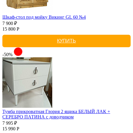
Шкаф-стол под мойку Викинг GL 60 №4
7 900 ₽
15 800 Р
КУПИТЬ
-50%
Тумба прикроватная Глория 2 ящика БЕЛЫЙ ЛАК +
СЕРЕБРО ПАТИНА с доводчиком
7 995 ₽
15 990 Р