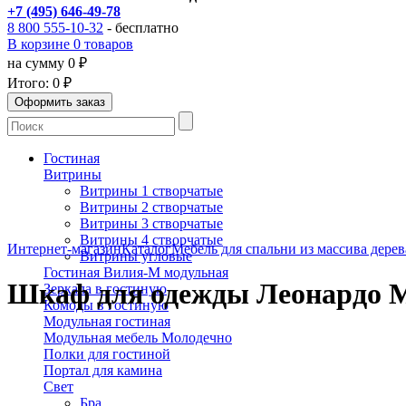
+7 (495) 646-49-78
8 800 555-10-32
- бесплатно
В корзине 0 товаров
на сумму 0 ₽
Итого:
0 ₽
Гостиная
Витрины
Витрины 1 створчатые
Витрины 2 створчатые
Витрины 3 створчатые
Витрины 4 створчатые
Интернет-магазин
Каталог
Мебель для спальни из массива дерев
Витрины угловые
Гостиная Вилия-М модульная
Шкаф для одежды Леонардо 
Зеркала в гостиную
Комоды в гостиную
Модульная гостиная
Модульная мебель Молодечно
Полки для гостиной
Портал для камина
Свет
Бра