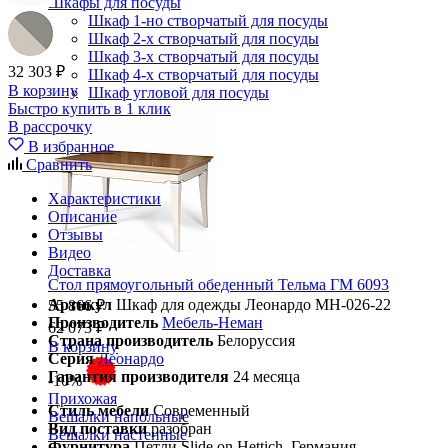
Шкафы для посуды
Шкаф 1-но створчатый для посуды
Шкаф 2-х створчатый для посуды
Шкаф 3-х створчатый для посуды
32 303 ₽
Шкаф 4-х створчатый для посуды
В корзину
Шкаф угловой для посуды
Быстро купить в 1 клик
В рассрочку
В избранное
Сравнить
Характеристики
Описание
Отзывы
Видео
Доставка
Стол прямоугольный обеденный Тельма ГМ 6093
Артикул
Шкаф для одежды Леонардо МН-026-22
55 866 ₽
Производитель
Мебель-Неман
62 073 ₽
Страна производитель
Белоруссия
В корзину
Серия
Леонардо
Гарантия производителя
24 месяца
-10%
Прихожая
Стиль мебели
Современный
Вешалки напольные
Вид поставки
разобран
Вешалки настенные
Фурнитура
Петли Slide on Hettich, Германия.