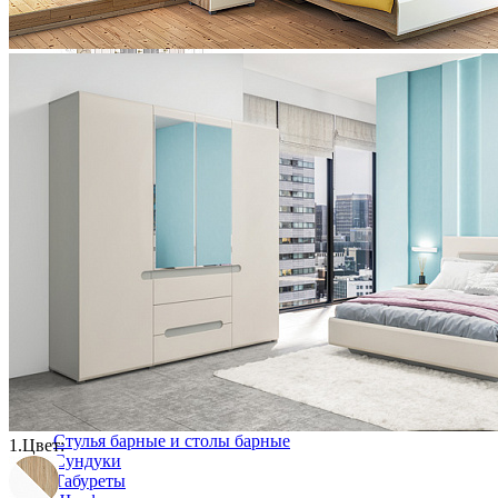
Шкаф для одежды "Лика" (4-дверный) ММ-137-01/04
168 600 ₽
Столовая
Буфеты и бары
Комоды для кухни
Лавки и скамьи
Полки и ящики
Столы кофейные и чайные
Столы обеденные
Столы квадратные из массива
Столы круглые из массива
Столы овальные из массива
Столы прямоугольные из массива
Стулья
Стулья барные и столы барные
1.
Цвет:
Сундуки
Табуреты