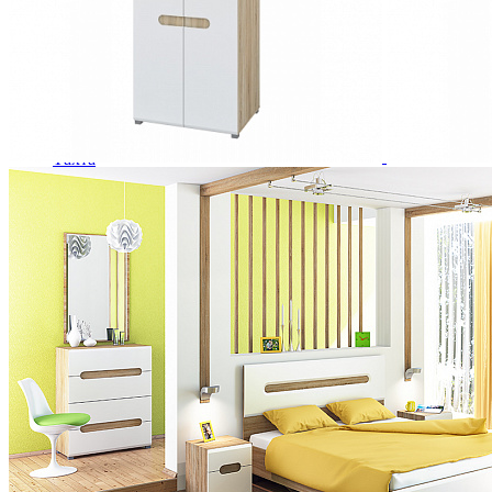
Зеркала
Комоды
Кровати двуспальные
Кровати металлические
Кровати односпальные
Кровати полутороспальные
Решетки и настилы под матрас
Спальные гарнитуры
Тахта
Туалетные столики
Тумбы прикроватные
Шкафы для одежды
Антресоли на шкаф
Полки и ящики в шкаф для одежды
Шкаф 1-дверный для одежды и белья
Шкафы 2-х дверные для одежды и белья
Шкафы 3-х дверные для одежды и белья
Шкафы 4-х дверные для одежды и белья
Шкафы 5-ти дверные для одежды и белья
Шкафы 6-ти дверные для одежды и белья
Шкафы купе для одежды и белья
Шкафы угловые для одежды и белья
Ящики и короба