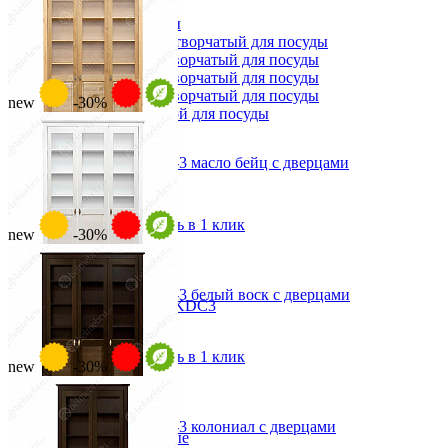
Табуреты
Шкафы для посуды
Шкаф 1-но створчатый для посуды
Шкаф 2-х створчатый для посуды
Шкаф 3-х створчатый для посуды
Шкаф 4-х створчатый для посуды
new
-30%
Шкаф угловой для посуды
Стеллаж для книг Рауна-3 масло бейц с дверцами
от 58 611 ₽
от 83 730 ₽
В корзину
Быстро купить в 1 клик
new
-30%
Стеллаж для книг Рауна-3 белый воск с дверцами
Стул PIN MAGIC KDC3
от 58 611 ₽
10 067 ₽
от 83 730 ₽
11 185 ₽
В корзину
Быстро купить в 1 клик
new
-30%
В корзину
-10%
Прихожая
Стеллаж для книг Рауна-3 колониал с дверцами
Вешалки напольные
от 58 611 ₽