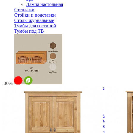
Лампа настольная
Стеллажи
Стойки и подставки
Столы журнальные
Тумбы для гостиной
Тумбы под ТВ
-30%
Модульная гостиная Вилия-М Секция антресольная №8 Р
22 476 ₽
Спальня
Деревянные кровати с подъемным механизмом
Кровати односпальные с подъемным механизмом
Кровати двуспальные с подъемным механизмом
Кровати полутороспальные с подъемным механизм