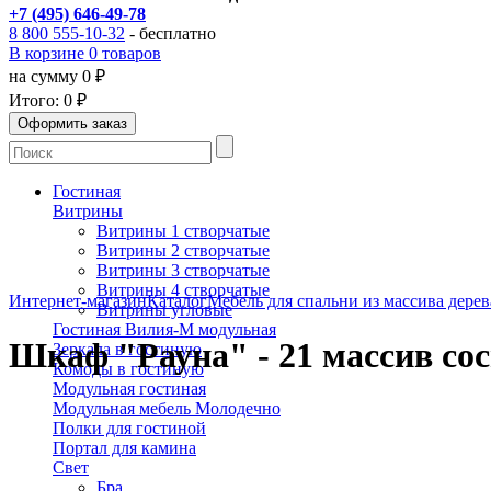
+7 (495) 646-49-78
8 800 555-10-32
- бесплатно
В корзине 0 товаров
на сумму 0 ₽
Итого:
0 ₽
Гостиная
Витрины
Витрины 1 створчатые
Витрины 2 створчатые
Витрины 3 створчатые
Витрины 4 створчатые
Интернет-магазин
Каталог
Мебель для спальни из массива дерев
Витрины угловые
Гостиная Вилия-М модульная
Шкаф "Рауна" - 21 массив со
Зеркала в гостиную
Комоды в гостиную
Модульная гостиная
Модульная мебель Молодечно
Полки для гостиной
Портал для камина
Свет
Бра