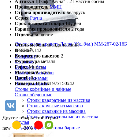
Артикул
Шкаф "Рауна" - 21 массив сосны
Производитель
ММЦ
Страна производитель
Беларусь
Серия
Рауна
Срок возврата товара
14 дней
Гарантия производителя
2 года
Отделка
вощение
Двуспальная кровать Лаура (б/к.,б/м.) ММ-267-02/16Б
Стиль мебели
скандинавский
Объем
0,142
86 650 ₽
Количество пакетов
2
В корзину
Фурнитура
металл
Столовая
Город
Минск
Буфеты и бары
Материал
Сосна
Комоды для кухни
Цвет
Бейц
Лавки и скамьи
Размеры ШхВхГ
97х150х42
Полки и ящики
Столы кофейные и чайные
Столы обеденные
Столы квадратные из массива
Столы круглые из массива
Столы овальные из массива
Столы прямоугольные из массива
Другие товары этой серии:
Стулья
Стулья барные и столы барные
new
-30%
Сундуки