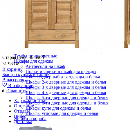
Зеркала
Комоды
Кровати двуспальные
Кровати металлические
Кровати односпальные
Кровати полутороспальные
Решетки и настилы под матрас
Спальные гарнитуры
Тахта
Туалетные столики
Тумбы прикроватные
Старая цена:
45 690 ₽
Шкафы для одежды
31 983 ₽
Антресоли на шкаф
В корзину
Полки и ящики в шкаф для одежды
Быстро купить в 1 клик
Шкаф 1-дверный для одежды и белья
В рассрочку
Шкафы 2-х дверные для одежды и белья
В избранное
Шкафы 3-х дверные для одежды и белья
Сравнить
Шкафы 4-х дверные для одежды и белья
Шкафы 5-ти дверные для одежды и белья
Характеристики
Шкафы 6-ти дверные для одежды и белья
Описание
Шкафы купе для одежды и белья
Отзывы
Шкафы угловые для одежды и белья
Видео
Ящики и короба
Доставка