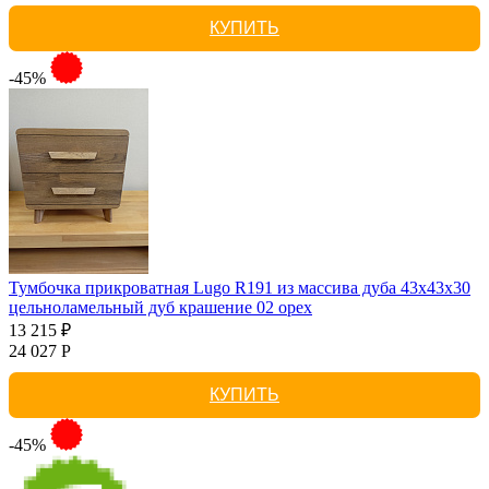
КУПИТЬ
-45%
Тумбочка прикроватная Lugo R191 из массива дуба 43х43х30
цельноламельный дуб крашение 02 орех
13 215 ₽
24 027 Р
КУПИТЬ
-45%