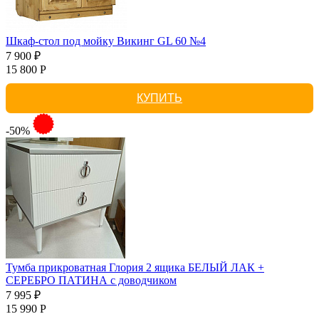
Шкаф-стол под мойку Викинг GL 60 №4
7 900 ₽
15 800 Р
КУПИТЬ
-50%
Тумба прикроватная Глория 2 ящика БЕЛЫЙ ЛАК +
СЕРЕБРО ПАТИНА с доводчиком
7 995 ₽
15 990 Р