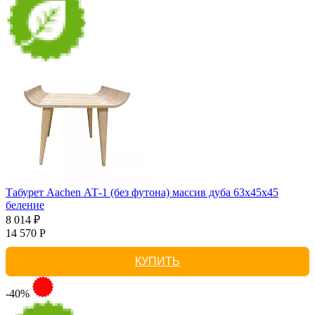
Табурет Aachen АТ-1 (без футона) массив дуба 63х45х45
беление
8 014 ₽
14 570 Р
КУПИТЬ
-40%