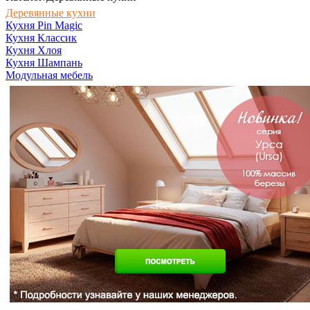
Деревянные кухни
Кухня Pin Magic
Кухня Классик
Кухня Хлоя
Кухня Шампань
Модульная мебель