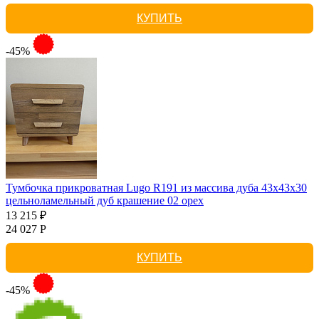
КУПИТЬ
-45%
Тумбочка прикроватная Lugo R191 из массива дуба 43х43х30
цельноламельный дуб крашение 02 орех
13 215 ₽
24 027 Р
КУПИТЬ
-45%