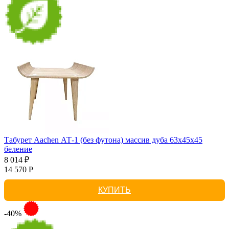
Табурет Aachen АТ-1 (без футона) массив дуба 63х45х45
беление
8 014 ₽
14 570 Р
КУПИТЬ
-40%