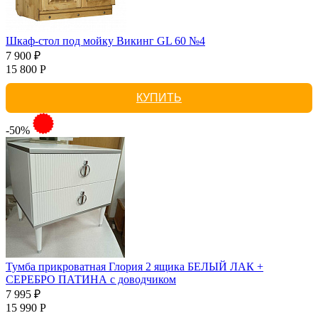
Шкаф-стол под мойку Викинг GL 60 №4
7 900 ₽
15 800 Р
КУПИТЬ
-50%
Тумба прикроватная Глория 2 ящика БЕЛЫЙ ЛАК +
СЕРЕБРО ПАТИНА с доводчиком
7 995 ₽
15 990 Р