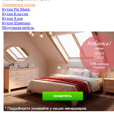
Деревянные кухни
Кухня Pin Magic
Кухня Классик
Кухня Хлоя
Кухня Шампань
Модульная мебель