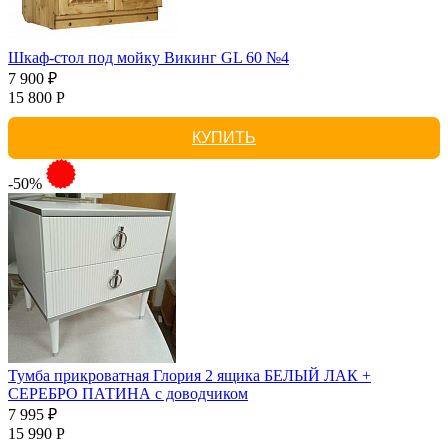
Шкаф-стол под мойку Викинг GL 60 №4
7 900 ₽
15 800 Р
КУПИТЬ
-50%
Тумба прикроватная Глория 2 ящика БЕЛЫЙ ЛАК +
СЕРЕБРО ПАТИНА с доводчиком
7 995 ₽
15 990 Р