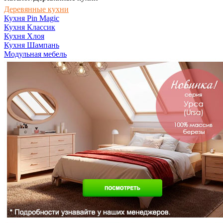
Деревянные кухни
Кухня Pin Magic
Кухня Классик
Кухня Хлоя
Кухня Шампань
Модульная мебель