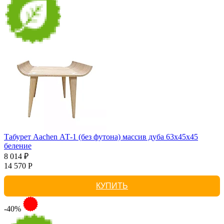
Табурет Aachen АТ-1 (без футона) массив дуба 63х45х45
беление
8 014 ₽
14 570 Р
КУПИТЬ
-40%