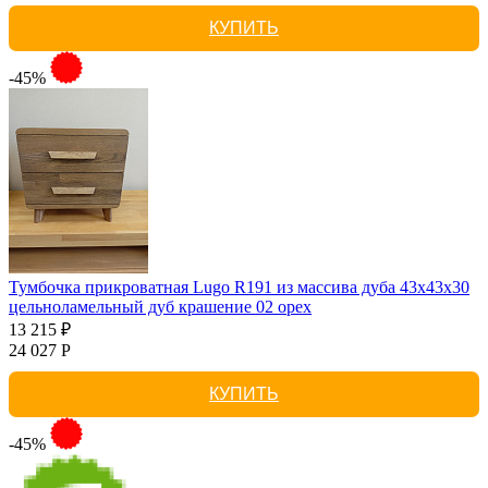
КУПИТЬ
-45%
Тумбочка прикроватная Lugo R191 из массива дуба 43х43х30
цельноламельный дуб крашение 02 орех
13 215 ₽
24 027 Р
КУПИТЬ
-45%