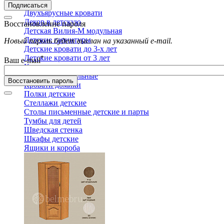
Детская
Подписаться
Двухъярусные кровати
Декор в детскую
Восстановление пароля
Детская Вилия-М модульная
Детские гарнитуры
Новый пароль будет выслан на указанный e-mail.
Детские кровати до 3-х лет
Детские кровати от 3 лет
*
Ваш e-mail
Комоды классические
Комоды пеленальные
Восстановить пароль
Кровати домики
Полки детские
Стеллажи детские
Столы письменные детские и парты
Тумбы для детей
Шведская стенка
Шкафы детские
Ящики и короба