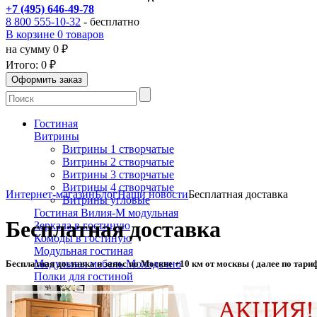
+7 (495) 646-49-78
8 800 555-10-32
- бесплатно
В корзине 0 товаров
на сумму 0 ₽
Итого:
0 ₽
Гостиная
Витрины
Витрины 1 створчатые
Витрины 2 створчатые
Витрины 3 створчатые
Витрины 4 створчатые
Интернет-магазин
Блог
Наши новости
Бесплатная доставка
Витрины угловые
Гостиная Вилия-М модульная
Бесплатная доставка
Зеркала в гостиную
Комоды в гостиную
Модульная гостиная
Модульная мебель Молодечно
Бесплатная доставка и занос по Москве +10 км от москвы ( далее по тари
Полки для гостиной
Портал для камина
Свет
Бра