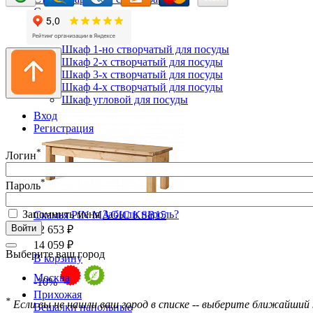
Сундуки
Табуреты
Шкафы для посуды
Шкаф 1-но створчатый для посуды
Шкаф 2-х створчатый для посуды
Шкаф 3-х створчатый для посуды
Шкаф 4-х створчатый для посуды
Шкаф угловой для посуды
Вход
Регистрация
*
Логин
*
Пароль
Запомнить меня
Забыли пароль?
Скамья PIN MAGIC KSB15
12 653 ₽
14 059 ₽
Выберите ваш город
В корзину
Москва
-10%
Прихожая
*
Если вы не нашли ваш город в списке -- выберите ближайший 
Вешалки напольные