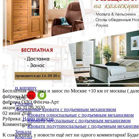
Лампа настольная
Стеллажи
Стойки и подставки
Столы журнальные
Тумбы для гостиной
Тумбы под ТВ
Зеркало Престиж ГМ 5991
30 082 ₽
33 424 ₽
В корзину
Бесплатная доставка и занос по Москве +10 км от москвы ( дал
фабрика ММЦ
-10%
фабрика ОДО Фёнэча-Арт
Спальня
акция до 31.09.2020
Деревянные кровати с подъемным механизмом
02 июня 2020
Кровати односпальные с подъемным механизмом
Рубрика:
Наши новости
Кровати двуспальные с подъемным механизмом
Комментарии
Кровати полутороспальные с подъемным механизм
Зеркала
К сожалению, у новости ещё нет ни одного комментария! Будьт
Комоды