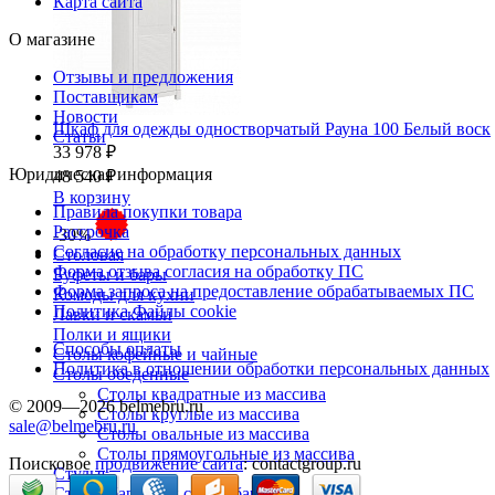
Карта сайта
О магазине
Отзывы и предложения
Поставщикам
Новости
Шкаф для одежды одностворчатый Рауна 100 Белый воск
Статьи
33 978 ₽
Юридическая информация
48 540 ₽
В корзину
Правила покупки товара
Рассрочка
-30%
Согласие на обработку персональных данных
Столовая
Форма отзыва согласия на обработку ПС
Буфеты и бары
Форма запроса на предоставление обрабатываемых ПС
Комоды для кухни
Политика Файлы cookie
Лавки и скамьи
Полки и ящики
Способы оплаты
Столы кофейные и чайные
Политика в отношении обработки персональных данных
Столы обеденные
Столы квадратные из массива
© 2009—2026 belmebru.ru
Столы круглые из массива
sale@belmebru.ru
Столы овальные из массива
Столы прямоугольные из массива
Поисковое
продвижение сайта
: contactgroup.ru
Стулья
Стулья барные и столы барные